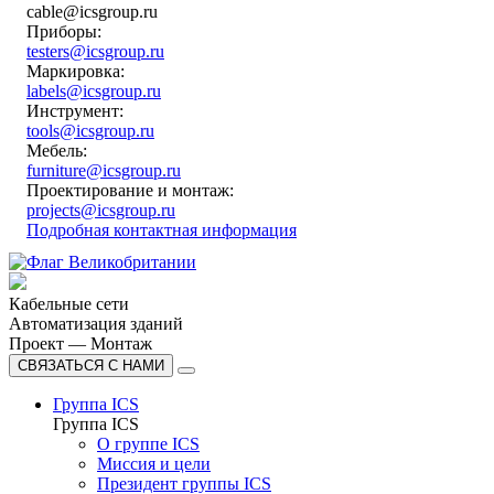
cable@icsgroup.ru
Приборы:
testers@icsgroup.ru
Маркировка:
labels@icsgroup.ru
Инструмент:
tools@icsgroup.ru
Мебель:
furniture@icsgroup.ru
Проектирование и монтаж:
projects@icsgroup.ru
Подробная контактная информация
Кабельные сети
Автоматизация зданий
Проект — Монтаж
СВЯЗАТЬСЯ С НАМИ
Группа ICS
Группа ICS
О группе ICS
Миссия и цели
Президент группы ICS