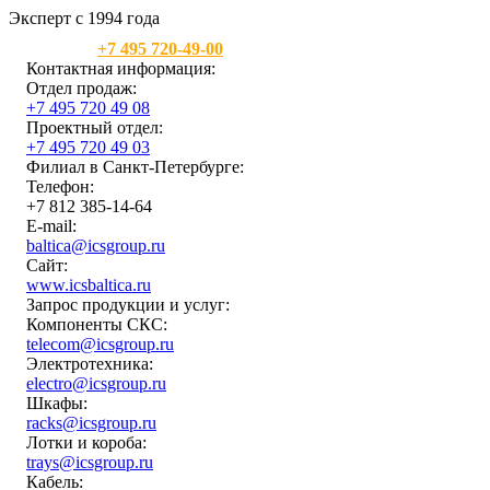
Эксперт с 1994 года
Москва:
+7 495 720-49-00
Контактная информация:
Отдел продаж:
+7 495 720 49 08
Проектный отдел:
+7 495 720 49 03
Филиал в Санкт-Петербурге:
Телефон:
+7 812 385-14-64
E-mail:
baltica@icsgroup.ru
Сайт:
www.icsbaltica.ru
Запрос продукции и услуг:
Компоненты СКС:
telecom@icsgroup.ru
Электротехника:
electro@icsgroup.ru
Шкафы:
racks@icsgroup.ru
Лотки и короба:
trays@icsgroup.ru
Кабель: