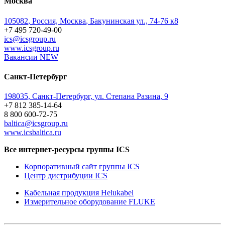
Москва
105082
,
Россия, Москва
,
Бакунинская ул., 74-76 к8
+7 495 720-49-00
ics@icsgroup.ru
www.icsgroup.ru
Вакансии
NEW
Санкт-Петербург
198035, Санкт-Петербург, ул. Степана Разина, 9
+7 812 385-14-64
8 800 600-72-75
baltica@icsgroup.ru
www.icsbaltica.ru
Все интернет-ресурсы группы ICS
Корпоративный сайт группы ICS
Центр дистрибуции ICS
Кабельная продукция Helukabel
Измерительное оборудование FLUKE