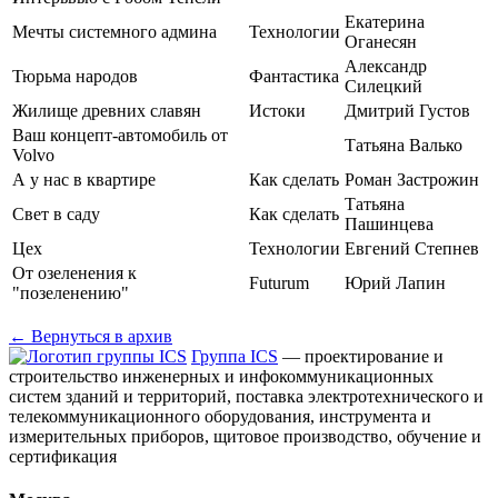
Екатерина
Мечты системного админа
Технологии
Оганесян
Александр
Тюрьма народов
Фантастика
Силецкий
Жилище древних славян
Истоки
Дмитрий Густов
Ваш концепт-автомобиль от
Татьяна Валько
Volvo
А у нас в квартире
Как сделать
Роман Застрожин
Татьяна
Свет в саду
Как сделать
Пашинцева
Цех
Технологии
Евгений Степнев
От озеленения к
Futurum
Юрий Лапин
"позеленению"
← Вернуться в архив
Группа ICS
— проектирование и
строительство инженерных и инфокоммуникационных
систем зданий и территорий, поставка электротехнического и
телекоммуникационного оборудования, инструмента и
измерительных приборов, щитовое производство, обучение и
сертификация