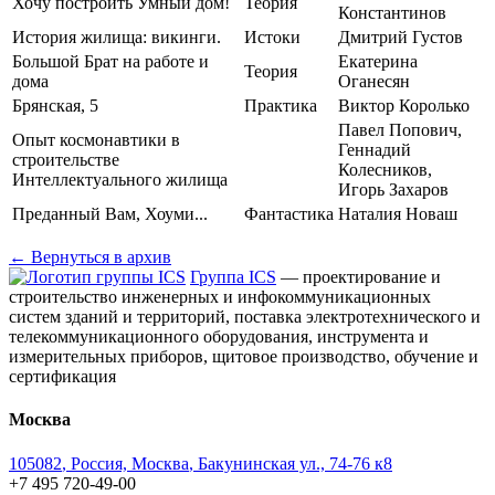
Хочу построить Умный дом!
Теория
Константинов
История жилища: викинги.
Истоки
Дмитрий Густов
Большой Брат на работе и
Екатерина
Теория
дома
Оганесян
Брянская, 5
Практика
Виктор Королько
Павел Попович,
Опыт космонавтики в
Геннадий
строительстве
Колесников,
Интеллектуального жилища
Игорь Захаров
Преданный Вам, Хоуми...
Фантастика
Наталия Новаш
← Вернуться в архив
Группа ICS
— проектирование и
строительство инженерных и инфокоммуникационных
систем зданий и территорий, поставка электротехнического и
телекоммуникационного оборудования, инструмента и
измерительных приборов, щитовое производство, обучение и
сертификация
Москва
105082
,
Россия, Москва
,
Бакунинская ул., 74-76 к8
+7 495 720-49-00