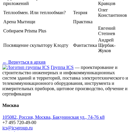
приложений
Кравцов
Олег
Теплообмен. Или теплообман?
Теория
Константинов
Арена Мытищи
Практика
Евгений
Собираем Prisma Plus
Степнев
Андрей
Посвящение скульптору Клодту
Фантастика
Щербак-
Жуков
← Вернуться в архив
Группа ICS
— проектирование и
строительство инженерных и инфокоммуникационных
систем зданий и территорий, поставка электротехнического и
телекоммуникационного оборудования, инструмента и
измерительных приборов, щитовое производство, обучение и
сертификация
Москва
105082
,
Россия, Москва
,
Бакунинская ул., 74-76 к8
+7 495 720-49-00
ics@icsgroup.ru