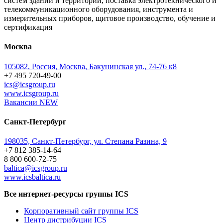
систем зданий и территорий, поставка электротехнического и
телекоммуникационного оборудования, инструмента и
измерительных приборов, щитовое производство, обучение и
сертификация
Москва
105082
,
Россия, Москва
,
Бакунинская ул., 74-76 к8
+7 495 720-49-00
ics@icsgroup.ru
www.icsgroup.ru
Вакансии
NEW
Санкт-Петербург
198035, Санкт-Петербург, ул. Степана Разина, 9
+7 812 385-14-64
8 800 600-72-75
baltica@icsgroup.ru
www.icsbaltica.ru
Все интернет-ресурсы группы ICS
Корпоративный сайт группы ICS
Центр дистрибуции ICS