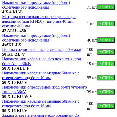
Наконечники опрессуемые (под болт)
облегченного исполнения
71
шт
КУПИТЬ
4 X 4 KU-L
Матрица шестигранная опрессующая для
алюминия (для RH450) - ширина 40 мм,
1
шт
КУПИТЬ
сечение 400 мм
42 ALU - 450
Наконечники опрессуемые (под болт)
облегченного исполнения
46
шт
КУПИТЬ
4x6KU-LS
Гильзы соединительные, луженые, 50 мм.кв
100
КУПИТЬ
50 KU-ZE-V
шт
Наконечники кабельные, без покрытия, под
болт Al до 36кВ
19
шт
КУПИТЬ
50 X 10 ALU-F
Наконечники кабельные медные 50мм.кв с
отверстием под болт 10 мм
55
шт
КУПИТЬ
50 X 10 KU-V
Наконечники опрессуемые (под болт) углового
типа до 36кV
39
шт
КУПИТЬ
50 X 12 KU-W-V
Наконечники кабельные медные 50мм.кв с
100
отверстием под болт 16 мм
КУПИТЬ
шт
50 X 16 KU-V
Зажим ответвительный изолированный 25-