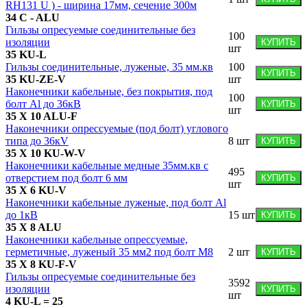
RH131 U ) - ширина 17мм, сечение 300м
34 C - ALU
Гильзы опресуемые соединительные без
100
изоляции
КУПИТЬ
шт
35 KU-L
Гильзы соединительные, луженые, 35 мм.кв
100
КУПИТЬ
35 KU-ZE-V
шт
Наконечники кабельные, без покрытия, под
100
болт Al до 36кВ
КУПИТЬ
шт
35 X 10 ALU-F
Наконечники опрессуемые (под болт) углового
типа до 36кV
8
шт
КУПИТЬ
35 X 10 KU-W-V
Наконечники кабельные медные 35мм.кв с
495
отверстием под болт 6 мм
КУПИТЬ
шт
35 X 6 KU-V
Наконечники кабельные луженые, под болт Al
до 1кВ
15
шт
КУПИТЬ
35 X 8 ALU
Наконечники кабельные опрессуемые,
герметичные, луженый 35 мм2 под болт М8
2
шт
КУПИТЬ
35 X 8 KU-F-V
Гильзы опресуемые соединительные без
3592
изоляции
КУПИТЬ
шт
4 KU-L = 25