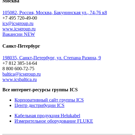
Москва
105082
,
Россия, Москва
,
Бакунинская ул., 74-76 к8
+7 495 720-49-00
ics@icsgroup.ru
www.icsgroup.ru
Вакансии
NEW
Санкт-Петербург
198035, Санкт-Петербург, ул. Степана Разина, 9
+7 812 385-14-64
8 800 600-72-75
baltica@icsgroup.ru
www.icsbaltica.ru
Все интернет-ресурсы группы ICS
Корпоративный сайт группы ICS
Центр дистрибуции ICS
Кабельная продукция Helukabel
Измерительное оборудование FLUKE