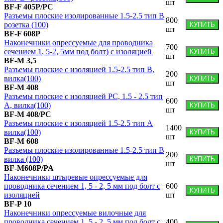
шт
BF-F 405P/PC
Разъемы плоские изолированные 1.5-2.5 тип В
800
розетка (100)
КУПИТЬ
шт
BF-F 608P
Наконечники опрессуемые для проводника
700
сечением 1, 5-2, 5мм под болт) с изоляцией
КУПИТЬ
шт
BF-M 3,5
Разъемы плоские с изоляцией 1.5-2.5 тип В,
200
вилка(100)
КУПИТЬ
шт
BF-M 408
Разъемы плоские с изоляцией PC, 1.5 - 2.5 тип
600
А, вилка(100)
КУПИТЬ
шт
BF-M 408/PC
Разъемы плоские с изоляцией 1.5-2.5 тип А
1400
вилка(100)
КУПИТЬ
шт
BF-M 608
Разъемы плоские изолированные 1.5-2.5 тип В
200
вилка (100)
КУПИТЬ
шт
BF-M608P/PA
Наконечники штыревые опрессуемые для
проводника сечением 1, 5 - 2, 5 мм под болт с
600
КУПИТЬ
изоляцией
шт
BF-P 10
Наконечники опрессуемые вилочные для
проводника сечением 1, 5 - 2, 5 мм под болт с
400