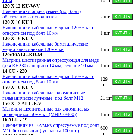
типа
10
шт
КУПИТЬ
120 X 12 KU-W-V
Наконечники опрессуемые (под болт)
облегченного исполнения
2
шт
КУПИТЬ
120 X 16 KU-L
Наконечники кабельные медные 120мм.кв с
отверстием под болт 16 мм
1
шт
КУПИТЬ
120 X 16 KU-V
Наконечники кабельные биметалические
медно-алюминевые 120мм.кв
1
шт
КУПИТЬ
120x10ALU-KU-M
Матрица шестигранная опрессующая для меди
(для RH230) - ширина 14 мм, сечение 50 мм
1
шт
КУПИТЬ
14 CU - 230
Наконечники кабельные медные 150мм.кв с
129
отверстием под болт 10 мм
КУПИТЬ
шт
150 X 10 KU-V
Наконечники кабельные, алюминиевые
гальванически луженые, под болт М12
21
шт
КУПИТЬ
150 X 12 ALU-F-V
Матрицы шестигранные для алюминевых
проводников 50мм.кв (MHP10/300))
1
шт
КУПИТЬ
16 ALU - 19
Наконечник на 16мм.кв опрессуемые под болт
600
M10 без изоляции( упаковка 100 шт.)
КУПИТЬ
шт