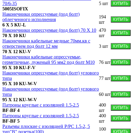
70/6-35
5
шт
КУПИТЬ
5005ISOFIX
Наконечники опрессуемые (под болт)
194
облегченного исполнения
КУПИТЬ
шт
6 X 5 KU-L
Наконечники опрессуемые (под болт) 70 X 10
470
КУПИТЬ
70 X 10 KU
шт
Наконечники кабельные медные 70мм.кв с
отверстием под болт 12 мм
3
шт
КУПИТЬ
70 X 12 KU-V
Наконечники кабельные опрессуемые,
герметичные, луженый 95 мм2 под болт М10
76
шт
КУПИТЬ
95 X 10 KU-F-V
Наконечники опрессуемые (под болт) углового
типа
77
шт
КУПИТЬ
95 X 10 KU-W-V
Наконечники опрессуемые (под болт) углового
типа
60
шт
КУПИТЬ
95 X 12 KU-W-V
Патроны круглые с изоляцией 1.5-2.5
400
КУПИТЬ
BF-BF 4
шт
Патроны круглые с изоляцией 1.5-2.5
400
КУПИТЬ
BF-BF 5
шт
Разъемы плоские с изоляцией P/PC 1.5-2, 5
100
тип"B" розетка(100)
КУПИТЬ