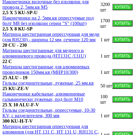
Наконечники вилочные без изоляции для
3200
провода 2, 5мм.кв М5
КУПИТЬ
шт
2,5 X 5 KU-SP-U
Наконечники на 2, 5мм.кв опрессуемые под
1700
болт M8 без изоляции серии "S" (100шт)
КУПИТЬ
шт
2,5 X 8 KU-SP
Матрица шестигранная опрессующая для меди
(для RH230) - ширина 12 мм, сечение 120 мм
1
шт
КУПИТЬ
20 CU - 230
Матрицы шестигранные для медного и
алюминиевого провода (HT131C /131U)
1
шт
КУПИТЬ
22 C
Матрицы шестигранные для алюминевых
проводников 150мм.кв (MHP10/300)
1
шт
КУПИТЬ
25 ALU - 19
Гильзы соединительные, луженые, 25 мм.кв
50
шт
КУПИТЬ
25 KU-ZE-V
Наконечники кабельные, алюминиевые
100
гальванически луженые, под болт М10
КУПИТЬ
шт
25 X 10 ALU-F-V
Гильзы соединительные, опрессуемые, 10-30
KV, с разделителем, 300 мм
1
шт
КУПИТЬ
300 KU-H-T-V
Матрица шестигранная опрессующая для
алюминия (для HT 131 C, HT 131 U, RH131 C,
1
шт
КУПИТЬ