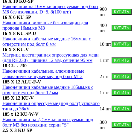
16 X 10 KU-SP
Наконечник на 16мм.кв опрессуемые под болт
900
M6 без изоляции, D=5, 8(100 шт.)
КУПИТЬ
шт
16 X 6 KU-SP
Наконечники вилочные без изоляции для
400
провода 16мм.кв М8
КУПИТЬ
шт
16 X 8 KU-SP-U
Наконечники кабельные медные 16мм.кв с
отверстием под болт 8 мм
10
шт
КУПИТЬ
16 X 8 KU-V
Матрица шестигранная опрессующая для меди
(для RH230) - ширина 12 мм, сечение 95 мм
1
шт
КУПИТЬ
18 CU - 230
Наконечники кабельные, алюминиевые
гальванически луженые, под болт М12
2
шт
КУПИТЬ
185 X 12 ALU-F-V
Наконечники кабельные медные 185мм.кв с
отверстием под болт 12 мм
1
шт
КУПИТЬ
185 X 12 KU-V
Наконечники опрессуемые (под болт) углового
типа до 36кV
14
шт
КУПИТЬ
185 х 12 KU-W-V
Наконечники на 2, 5мм.кв опрессуемые под
300
болт M3 без изоляции серии "S"
КУПИТЬ
шт
2,5 X 3 KU-SP