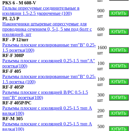
шт
PKS 6 - M 608-V
Гильзы опресуемые соединительные в
900
изоляции 1.5-2.5 укороченые (100)
КУПИТЬ
шт
PL 2,5 P
Наконечники штыревые опрессуемые для
проводника сечением 0, 5-1, 5 мм под болт с
600
КУПИТЬ
изоляцией, шт
шт
RF - P 12/шт
Разъемы плоские изолированные тип"В" 0.25-
1600
1.5 розетка(100)
КУПИТЬ
шт
RF-F 308P
Разъемы плоские с изоляцией 0.25-1.5 тип"А"
100
розетка(100)
КУПИТЬ
шт
RF-F 405
Разъемы плоские изолированные тип"В" 0.25-
100
1.5 розетка (100)
КУПИТЬ
шт
RF-F 405P
Разъемы плоские с изоляцией B/PC 0.5-1.5
300
тип"B" розетка(100)
КУПИТЬ
шт
RF-F 405P/PC
Разъемы плоские с изоляцией 0.25-1.5 тип А
200
вилка(100)
КУПИТЬ
шт
RF-M 305
Разъемы плоские с изоляцией 0.25-1.5 тип А
500
вилка(100)
КУПИТЬ