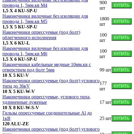
900
провода 1, 5мм.кв М4
КУПИТЬ
шт
1,5 X 4 KU-SP-U
Наконечники вилочные без изоляции для
1800
провода 1, 5мм.кв М5
КУПИТЬ
шт
1,5 X 5 KU-SP-U
Наконечники опрессуемые (под болт)
100
облегченного исполнения
КУПИТЬ
шт
1,5 X 6 KU-L
Наконечники вилочные без изоляции для
100
провода 1, 5мм.кв М6
КУПИТЬ
шт
1,5 X 6 KU-SP-U
Наконечники кабельные медные 10мм.кв с
отверстием под болт 5мм
99
шт
КУПИТЬ
10 X 5 KU-V
Наконечники опрессуемые (под болт) углового
177
типа до 36кV
КУПИТЬ
шт
10 X 5 KU-W-V
Наконечники опрессуемые, углового типа,
удлиненные луженые
17
шт
КУПИТЬ
10 X 8 KU-W-S-V
Гильзы опрессуемые соединительные Al до
1кВ
25
шт
КУПИТЬ
120 ALU-ZE
Наконечники опрессуемые (под болт) углового