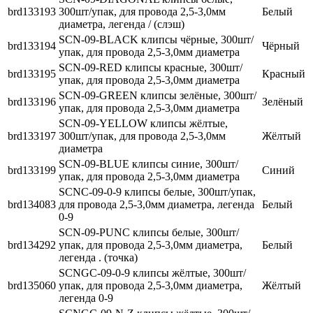
brd133193
300шт/упак, для провода 2,5-3,0мм
Белый
диаметра, легенда / (слэш)
SCN-09-BLACK клипсы чёрные, 300шт/
brd133194
Чёрный
упак, для провода 2,5-3,0мм диаметра
SCN-09-RED клипсы красные, 300шт/
brd133195
Красный
упак, для провода 2,5-3,0мм диаметра
SCN-09-GREEN клипсы зелёные, 300шт/
brd133196
Зелёный
упак, для провода 2,5-3,0мм диаметра
SCN-09-YELLOW клипсы жёлтые,
brd133197
300шт/упак, для провода 2,5-3,0мм
Жёлтый
диаметра
SCN-09-BLUE клипсы синие, 300шт/
brd133199
Синий
упак, для провода 2,5-3,0мм диаметра
SCNC-09-0-9 клипсы белые, 300шт/упак,
brd134083
для провода 2,5-3,0мм диаметра, легенда
Белый
0-9
SCN-09-PUNC клипсы белые, 300шт/
brd134292
упак, для провода 2,5-3,0мм диаметра,
Белый
легенда . (точка)
SCNGC-09-0-9 клипсы жёлтые, 300шт/
brd135060
упак, для провода 2,5-3,0мм диаметра,
Жёлтый
легенда 0-9