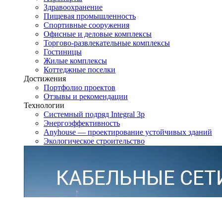
Здравоохранение
Пищевая промышленность
Спортивные сооружения
Офисные и деловые комплексы
Торгово-развлекательные комплексы
Гостиницы
Жилые комплексы
Коттеджные поселки
Достижения
Портфолио проектов
Отзывы и рекомендации
Технологии
Системный подряд Integral 3p
Энергоэффективность
Anyhouse — проектирование устойчивых зданий
Экологическое строительство