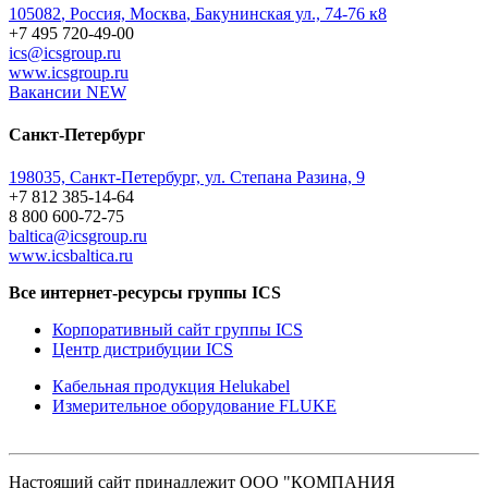
105082
,
Россия, Москва
,
Бакунинская ул., 74-76 к8
+7 495 720-49-00
ics@icsgroup.ru
www.icsgroup.ru
Вакансии
NEW
Санкт-Петербург
198035, Санкт-Петербург, ул. Степана Разина, 9
+7 812 385-14-64
8 800 600-72-75
baltica@icsgroup.ru
www.icsbaltica.ru
Все интернет-ресурсы группы ICS
Корпоративный сайт группы ICS
Центр дистрибуции ICS
Кабельная продукция Helukabel
Измерительное оборудование FLUKE
Настоящий сайт принадлежит ООО "КОМПАНИЯ