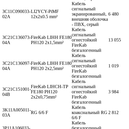
Кабель
сигнальный
3C11C090033-
LI2YCY-PiMF
экранированный,
6 480
02A
12x2x0.5 mm²
внешняя оболочка
- ПВХ, серый
Кабель
сигнальный
3C21C136073-
FireKab LIHH FE180
огнестойкий
13 055
04A
PH120 2x1,5mm²
FireKab
безгалогенный
Кабель
сигнальный
3C21C136097-
FireKab LIHH FE180
огнестойкий
1 019
04A
PH120 2x2,5mm²
FireKab
безгалогенный
Кабель
FireKab LIHCH-TP
сигнальный
3C21C151001-
FE180 PH120
огнестойкий
3 984
04B
2x2x0,75mm²
FireKab
безгалогенный
Кабель
3K11A005011-
RG 6/6 F
коаксиальный RG
2 812
03A
6/6 F
Кабель
3P11A106033-
безгалогенный