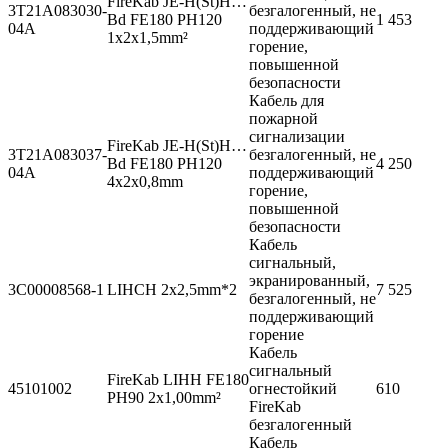
FireKab JE-H(St)H…
3T21A083030-
безгалогенный, не
Bd FE180 PH120
1 453
04A
поддерживающий
1x2x1,5mm²
горение,
повышенной
безопасности
Кабель для
пожарной
сигнализации
FireKab JE-H(St)H…
3T21A083037-
безгалогенный, не
Bd FE180 PH120
4 250
04A
поддерживающий
4x2x0,8mm
горение,
повышенной
безопасности
Кабель
сигнальный,
экранированный,
3С00008568-1
LIHCH 2x2,5mm*2
7 525
безгалогенный, не
поддерживающий
горение
Кабель
сигнальный
FireKab LIHH FE180
45101002
огнестойкий
610
PH90 2x1,00mm²
FireKab
безгалогенный
Кабель