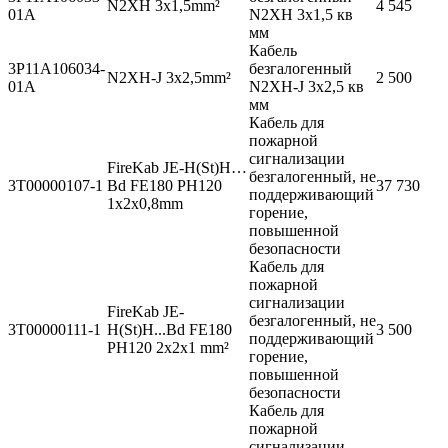
N2XH 3x1,5mm²
4 545
01A
N2XH 3x1,5 кв
мм
Кабель
3P11A106034-
безгалогенный
N2XH-J 3x2,5mm²
2 500
01A
N2XH-J 3x2,5 кв
мм
Кабель для
пожарной
сигнализации
FireKab JE-H(St)H…
безгалогенный, не
3T00000107-1
Bd FE180 PH120
37 730
поддерживающий
1x2x0,8mm
горение,
повышенной
безопасности
Кабель для
пожарной
сигнализации
FireKab JE-
безгалогенный, не
3T00000111-1
H(St)H...Bd FE180
3 500
поддерживающий
PH120 2x2x1 mm²
горение,
повышенной
безопасности
Кабель для
пожарной
сигнализации