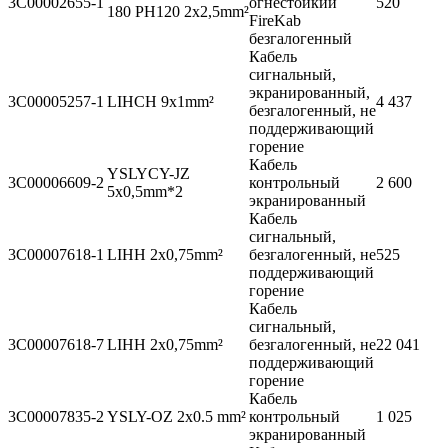
3C00002655-1
огнестойкий
520
180 PH120 2x2,5mm²
FireKab
безгалогенный
Кабель
сигнальный,
экранированный,
3C00005257-1
LIHCH 9x1mm²
4 437
безгалогенный, не
поддерживающий
горение
Кабель
YSLYCY-JZ
3C00006609-2
контрольный
2 600
5x0,5mm*2
экранированный
Кабель
сигнальный,
3C00007618-1
LIHH 2x0,75mm²
безгалогенный, не
525
поддерживающий
горение
Кабель
сигнальный,
3C00007618-7
LIHH 2x0,75mm²
безгалогенный, не
22 041
поддерживающий
горение
Кабель
3C00007835-2
YSLY-OZ 2x0.5 mm²
контрольный
1 025
экранированный