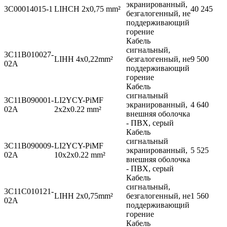
экранированный,
3C00014015-1
LIHCH 2x0,75 mm²
40 245
безгалогенный, не
поддерживающий
горение
Кабель
сигнальный,
3C11B010027-
LIHH 4x0,22mm²
безгалогенный, не
9 500
02A
поддерживающий
горение
Кабель
сигнальный
3C11B090001-
LI2YCY-PiMF
экранированный,
4 640
02A
2x2x0.22 mm²
внешняя оболочка
- ПВХ, серый
Кабель
сигнальный
3C11B090009-
LI2YCY-PiMF
экранированный,
5 525
02A
10x2x0.22 mm²
внешняя оболочка
- ПВХ, серый
Кабель
сигнальный,
3C11C010121-
LIHH 2x0,75mm²
безгалогенный, не
1 560
02A
поддерживающий
горение
Кабель