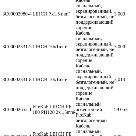
Кабель
сигнальный,
экранированный,
3C00002080-4
LIHCH 7x1.5 mm²
3 000
безгалогенный, не
поддерживающий
горение
Кабель
сигнальный,
экранированный,
3C00002331-5
LIHCH 10x1mm²
3 000
безгалогенный, не
поддерживающий
горение
Кабель
сигнальный,
экранированный,
3C00002331-8
LIHCH 10x1mm²
3 013
безгалогенный, не
поддерживающий
горение
Кабель
сигнальный
FireKab LIHCH FE
3C00002652-1
огнестойкий
59 053
180 PH120 2x1,5mm²
FireKab
безгалогенный
Кабель
сигнальный
FireKab LIHCH FE