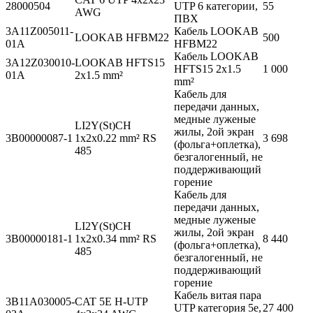
28000504
UTP 6 категории,
55
AWG
ПВХ
3A11Z005011-
Кабель LOOKAB
LOOKAB HFBM22
500
01A
HFBM22
Кабель LOOKAB
3A12Z030010-
LOOKAB HFTS15
HFTS15 2x1.5
1 000
01A
2x1.5 mm²
mm²
Кабель для
передачи данных,
медные луженые
LI2Y(St)CH
жилы, 2ой экран
3B00000087-1
1x2x0.22 mm² RS
3 698
(фольга+оплетка),
485
безгалогенный, не
поддерживающий
горение
Кабель для
передачи данных,
медные луженые
LI2Y(St)CH
жилы, 2ой экран
3B00000181-1
1x2x0.34 mm² RS
8 440
(фольга+оплетка),
485
безгалогенный, не
поддерживающий
горение
Кабель витая пара
3B11A030005-
CAT 5E H-UTP
UTP категория 5е,
27 400