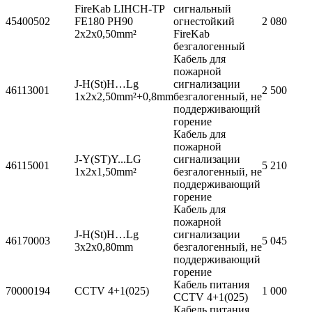
FireKab LIHCH-TP
сигнальный
45400502
FE180 PH90
огнестойкий
2 080
2x2x0,50mm²
FireKab
безгалогенный
Кабель для
пожарной
J-H(St)H…Lg
сигнализации
46113001
2 500
1x2x2,50mm²+0,8mm
безгалогенный, не
поддерживающий
горение
Кабель для
пожарной
J-Y(ST)Y...LG
сигнализации
46115001
5 210
1x2x1,50mm²
безгалогенный, не
поддерживающий
горение
Кабель для
пожарной
J-H(St)H…Lg
сигнализации
46170003
5 045
3x2x0,80mm
безгалогенный, не
поддерживающий
горение
Кабель питания
70000194
CCTV 4+1(025)
1 000
CCTV 4+1(025)
Кабель питания