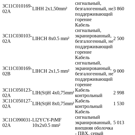
сигнальный,
3C11C010169-
LIHH 2x1,50mm²
безгалогенный, не
3 860
02A
поддерживающий
горение
Кабель
сигнальный,
3C11C030103-
экранированный,
LIHCH 8x0.5 mm²
2 500
02A
безгалогенный, не
поддерживающий
горение
Кабель
сигнальный,
3C11C030169-
экранированный,
LIHCH 2x1,5 mm²
9 000
02B
безгалогенный, не
поддерживающий
горение
3C11C050123-
Кабель
LIH(St)H 4x0,75mm²
2 998
02A
контрольный
3C11C050127-
Кабель
LIH(St)H 8x0,75mm²
1 530
02A
контрольный
Кабель
сигнальный
3C11C090031-
LI2YCY-PiMF
экранированный,
5 013
02A
10x2x0.5 mm²
внешняя оболочка
- ПВХ, серый