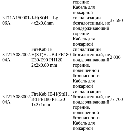
горение
Кабель для
пожарной
3T11A150001-
J-H(St)H…Lg
сигнализации
37 590
06A
4x2x0,8mm
безгалогенный, не
поддерживающий
горение
Кабель для
пожарной
FireKab JE-
сигнализации
3T21A082002-
H(ST)H…Bd FE180
безгалогенный, не
2 036
04A
E30-E90 PH120
поддерживающий
2x2x0,80 mm
горение,
повышенной
безопасности
Кабель для
пожарной
сигнализации
FireKab JE-H(St)H…
3T21A083002-
безгалогенный, не
Bd FE180 PH120
77 760
04A
поддерживающий
1x2x1mm
горение,
повышенной
безопасности
Кабель для
пожарной