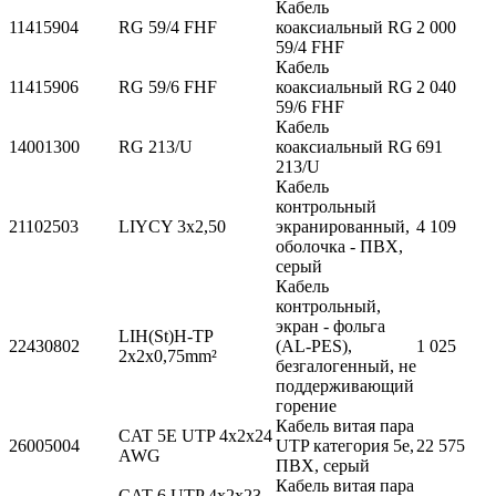
Кабель
11415904
RG 59/4 FHF
коаксиальный RG
2 000
59/4 FHF
Кабель
11415906
RG 59/6 FHF
коаксиальный RG
2 040
59/6 FHF
Кабель
14001300
RG 213/U
коаксиальный RG
691
213/U
Кабель
контрольный
21102503
LIYCY 3x2,50
экранированный,
4 109
оболочка - ПВХ,
серый
Кабель
контрольный,
экран - фольга
LIH(St)H-TP
22430802
(AL-PES),
1 025
2x2x0,75mm²
безгалогенный, не
поддерживающий
горение
Кабель витая пара
CAT 5E UTP 4x2x24
26005004
UTP категория 5е,
22 575
AWG
ПВХ, серый
Кабель витая пара
CAT 6 UTP 4x2x23