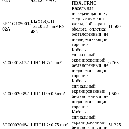
02A
4x2x24 AWG
ПВХ, FRNC
Кабель для
передачи данных,
медные луженые
LI2Y(St)CH
3B11G105001-
жилы, 2ой экран
1x2x0.22 mm² RS
11 500
02A
(фольга+оплетка),
485
безгалогенный, не
поддерживающий
горение
Кабель
сигнальный,
экранированный,
3C00001817-1
LIHCH 7x1mm²
6 763
безгалогенный, не
поддерживающий
горение
Кабель
сигнальный,
экранированный,
3C00002038-1
LIHCH 9x0,5mm²
1 500
безгалогенный, не
поддерживающий
горение
Кабель
сигнальный,
экранированный,
3C00002046-1
LIHCH 2x0,75 mm²
51 225
безгалогенный, не