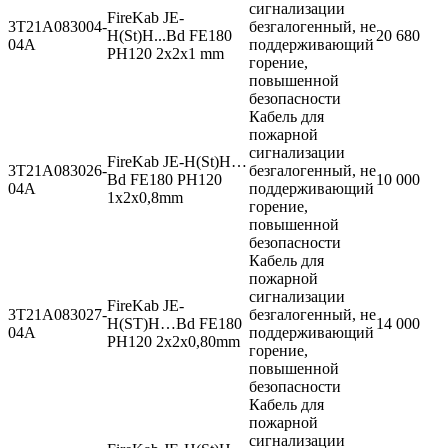
сигнализации
FireKab JE-
3T21A083004-
безгалогенный, не
H(St)H...Bd FE180
20 680
04A
поддерживающий
PH120 2x2x1 mm
горение,
повышенной
безопасности
Кабель для
пожарной
сигнализации
FireKab JE-H(St)H…
3T21A083026-
безгалогенный, не
Bd FE180 PH120
10 000
04A
поддерживающий
1x2x0,8mm
горение,
повышенной
безопасности
Кабель для
пожарной
сигнализации
FireKab JE-
3T21A083027-
безгалогенный, не
H(ST)H…Bd FE180
14 000
04A
поддерживающий
PH120 2x2x0,80mm
горение,
повышенной
безопасности
Кабель для
пожарной
сигнализации