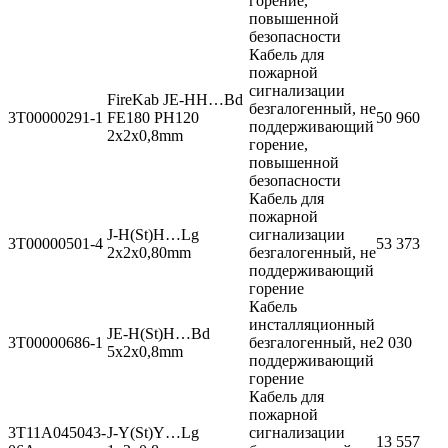
горение,
повышенной
безопасности
Кабель для
пожарной
сигнализации
FireKab JE-HH…Bd
безгалогенный, не
3T00000291-1
FE180 PH120
50 960
поддерживающий
2x2x0,8mm
горение,
повышенной
безопасности
Кабель для
пожарной
J-H(St)H…Lg
сигнализации
3T00000501-4
53 373
2x2x0,80mm
безгалогенный, не
поддерживающий
горение
Кабель
инсталляционный
JE-H(St)H…Bd
3T00000686-1
безгалогенный, не
2 030
5x2x0,8mm
поддерживающий
горение
Кабель для
пожарной
3T11A045043-
J-Y(St)Y…Lg
сигнализации
13 557