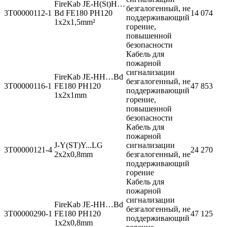
FireKab JE-H(St)H…
безгалогенный, не
3T00000112-1
Bd FE180 PH120
14 074
поддерживающий
1x2x1,5mm²
горение,
повышенной
безопасности
Кабель для
пожарной
сигнализации
FireKab JE-HH…Bd
безгалогенный, не
3T00000116-1
FE180 PH120
47 853
поддерживающий
1x2x1mm
горение,
повышенной
безопасности
Кабель для
пожарной
J-Y(ST)Y...LG
сигнализации
3T00000121-4
24 270
2x2x0,8mm
безгалогенный, не
поддерживающий
горение
Кабель для
пожарной
сигнализации
FireKab JE-HH…Bd
безгалогенный, не
3T00000290-1
FE180 PH120
47 125
поддерживающий
1x2x0,8mm