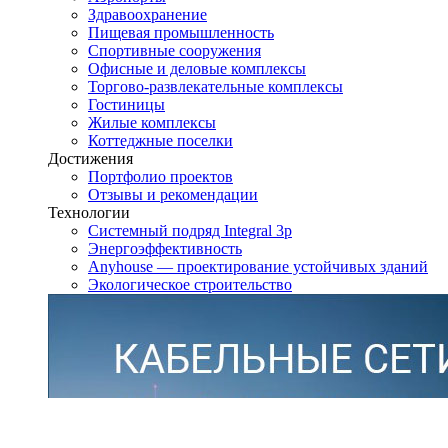
Здравоохранение
Пищевая промышленность
Спортивные сооружения
Офисные и деловые комплексы
Торгово-развлекательные комплексы
Гостиницы
Жилые комплексы
Коттеджные поселки
Достижения
Портфолио проектов
Отзывы и рекомендации
Технологии
Системный подряд Integral 3p
Энергоэффективность
Anyhouse — проектирование устойчивых зданий
Экологическое строительство