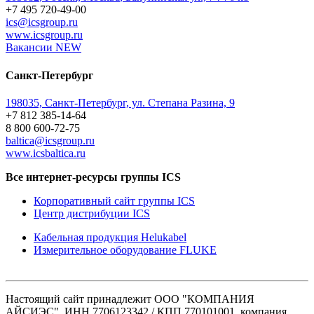
+7 495 720-49-00
ics@icsgroup.ru
www.icsgroup.ru
Вакансии
NEW
Санкт-Петербург
198035, Санкт-Петербург, ул. Степана Разина, 9
+7 812 385-14-64
8 800 600-72-75
baltica@icsgroup.ru
www.icsbaltica.ru
Все интернет-ресурсы группы ICS
Корпоративный сайт группы ICS
Центр дистрибуции ICS
Кабельная продукция Helukabel
Измерительное оборудование FLUKE
Настоящий сайт принадлежит ООО "КОМПАНИЯ
АЙСИЭС", ИНН 7706123342 / КПП 770101001, компания