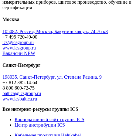
измерительных приборов, щитовое производство, обучение и
сертификация
Москва
105082
,
Россия, Москва
,
Бакунинская ул., 74-76 к8
+7 495 720-49-00
ics@icsgroup.ru
www.icsgroup.ru
Вакансии
NEW
Санкт-Петербург
198035, Санкт-Петербург, ул. Степана Разина, 9
+7 812 385-14-64
8 800 600-72-75
baltica@icsgroup.ru
www.icsbaltica.ru
Все интернет-ресурсы группы ICS
Корпоративный сайт группы ICS
Центр дистрибуции ICS
Кабельная продукция Helukabel