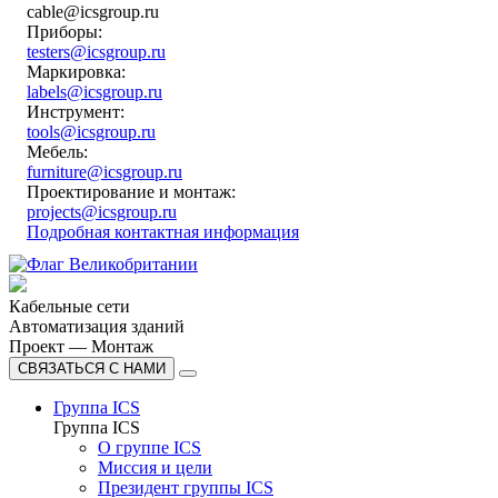
cable@icsgroup.ru
Приборы:
testers@icsgroup.ru
Маркировка:
labels@icsgroup.ru
Инструмент:
tools@icsgroup.ru
Мебель:
furniture@icsgroup.ru
Проектирование и монтаж:
projects@icsgroup.ru
Подробная контактная информация
Кабельные сети
Автоматизация зданий
Проект — Монтаж
СВЯЗАТЬСЯ С НАМИ
Группа ICS
Группа ICS
О группе ICS
Миссия и цели
Президент группы ICS