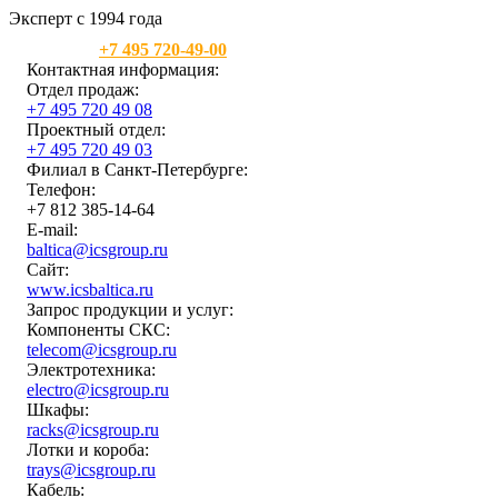
Эксперт с 1994 года
Москва:
+7 495 720-49-00
Контактная информация:
Отдел продаж:
+7 495 720 49 08
Проектный отдел:
+7 495 720 49 03
Филиал в Санкт-Петербурге:
Телефон:
+7 812 385-14-64
E-mail:
baltica@icsgroup.ru
Сайт:
www.icsbaltica.ru
Запрос продукции и услуг:
Компоненты СКС:
telecom@icsgroup.ru
Электротехника:
electro@icsgroup.ru
Шкафы:
racks@icsgroup.ru
Лотки и короба:
trays@icsgroup.ru
Кабель: