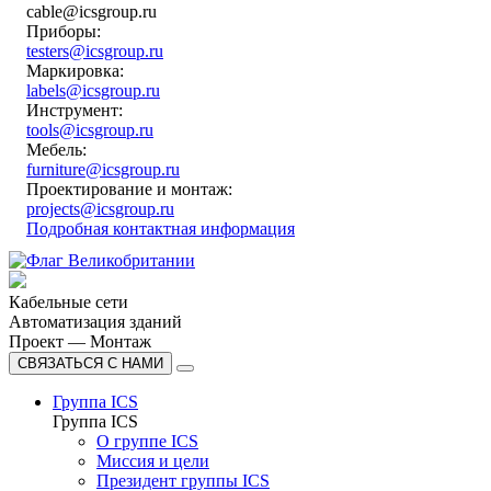
cable@icsgroup.ru
Приборы:
testers@icsgroup.ru
Маркировка:
labels@icsgroup.ru
Инструмент:
tools@icsgroup.ru
Мебель:
furniture@icsgroup.ru
Проектирование и монтаж:
projects@icsgroup.ru
Подробная контактная информация
Кабельные сети
Автоматизация зданий
Проект — Монтаж
СВЯЗАТЬСЯ С НАМИ
Группа ICS
Группа ICS
О группе ICS
Миссия и цели
Президент группы ICS