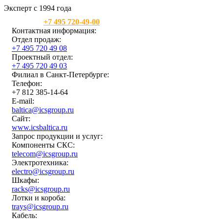
Эксперт с 1994 года
Москва:
+7 495 720-49-00
Контактная информация:
Отдел продаж:
+7 495 720 49 08
Проектный отдел:
+7 495 720 49 03
Филиал в Санкт-Петербурге:
Телефон:
+7 812 385-14-64
E-mail:
baltica@icsgroup.ru
Сайт:
www.icsbaltica.ru
Запрос продукции и услуг:
Компоненты СКС:
telecom@icsgroup.ru
Электротехника:
electro@icsgroup.ru
Шкафы:
racks@icsgroup.ru
Лотки и короба:
trays@icsgroup.ru
Кабель: