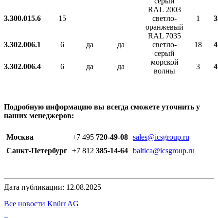
серый
RAL 2003
3.300.015.6
15
светло-
1
3
оранжевый
RAL 7035
3.302.006.1
6
да
да
светло-
18
4
серый
морской
3.302.006.4
6
да
да
3
4
волны
Подробную информацию вы всегда сможете уточнить у
наших менеджеров:
Москва
+7 495
720-49-08
sales@icsgroup.ru
Санкт-Петербург
+7 812
385-14-64
baltica@icsgroup.ru
Дата публикации: 12.08.2025
Все новости Knürr AG