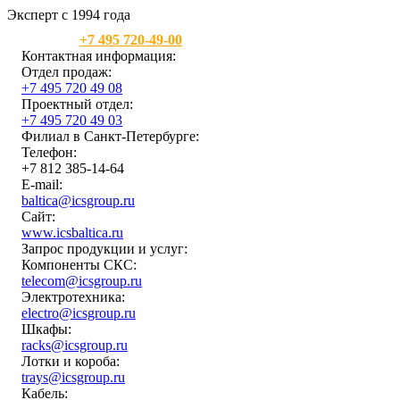
Эксперт с 1994 года
Москва:
+7 495 720-49-00
Контактная информация:
Отдел продаж:
+7 495 720 49 08
Проектный отдел:
+7 495 720 49 03
Филиал в Санкт-Петербурге:
Телефон:
+7 812 385-14-64
E-mail:
baltica@icsgroup.ru
Сайт:
www.icsbaltica.ru
Запрос продукции и услуг:
Компоненты СКС:
telecom@icsgroup.ru
Электротехника:
electro@icsgroup.ru
Шкафы:
racks@icsgroup.ru
Лотки и короба:
trays@icsgroup.ru
Кабель: