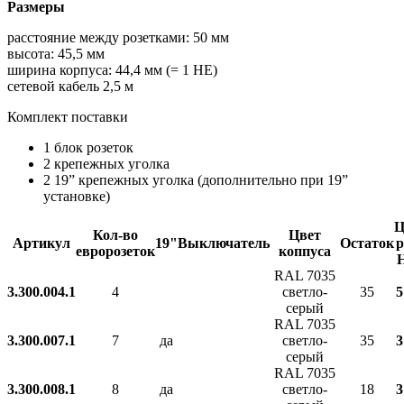
Размеры
расстояние между розетками: 50 мм
высота: 45,5 мм
ширина корпуса: 44,4 мм (= 1 HE)
сетевой кабель 2,5 м
Комплект поставки
1 блок розеток
2 крепежных уголка
2 19” крепежных уголка (дополнительно при 19”
установке)
Ц
Кол-во
Цвет
Артикул
19"
Выключатель
Остаток
р
евророзеток
коппуса
RAL 7035
3.300.004.1
4
светло-
35
5
серый
RAL 7035
3.300.007.1
7
да
светло-
35
3
серый
RAL 7035
3.300.008.1
8
да
светло-
18
3