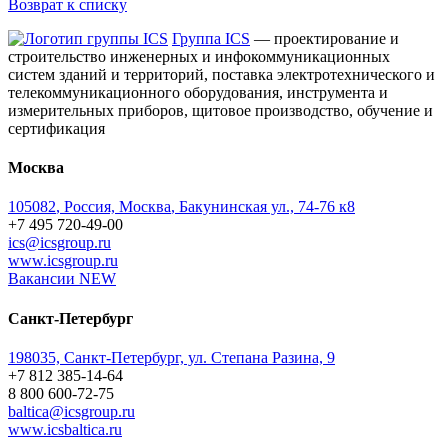
Возврат к списку
Группа ICS
— проектирование и
строительство инженерных и инфокоммуникационных
систем зданий и территорий, поставка электротехнического и
телекоммуникационного оборудования, инструмента и
измерительных приборов, щитовое производство, обучение и
сертификация
Москва
105082
,
Россия, Москва
,
Бакунинская ул., 74-76 к8
+7 495 720-49-00
ics@icsgroup.ru
www.icsgroup.ru
Вакансии
NEW
Санкт-Петербург
198035, Санкт-Петербург, ул. Степана Разина, 9
+7 812 385-14-64
8 800 600-72-75
baltica@icsgroup.ru
www.icsbaltica.ru