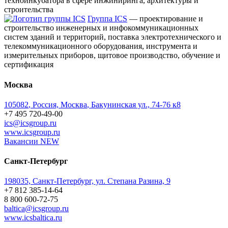
техноинкубатора в сфере инжиниринга, архитектуры и
строительства
Группа ICS
— проектирование и
строительство инженерных и инфокоммуникационных
систем зданий и территорий, поставка электротехнического и
телекоммуникационного оборудования, инструмента и
измерительных приборов, щитовое производство, обучение и
сертификация
Москва
105082
,
Россия, Москва
,
Бакунинская ул., 74-76 к8
+7 495 720-49-00
ics@icsgroup.ru
www.icsgroup.ru
Вакансии
NEW
Санкт-Петербург
198035, Санкт-Петербург, ул. Степана Разина, 9
+7 812 385-14-64
8 800 600-72-75
baltica@icsgroup.ru
www.icsbaltica.ru