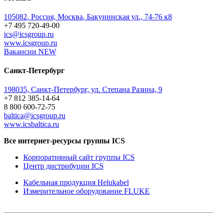
105082
,
Россия, Москва
,
Бакунинская ул., 74-76 к8
+7 495 720-49-00
ics@icsgroup.ru
www.icsgroup.ru
Вакансии
NEW
Санкт-Петербург
198035, Санкт-Петербург, ул. Степана Разина, 9
+7 812 385-14-64
8 800 600-72-75
baltica@icsgroup.ru
www.icsbaltica.ru
Все интернет-ресурсы группы ICS
Корпоративный сайт группы ICS
Центр дистрибуции ICS
Кабельная продукция Helukabel
Измерительное оборудование FLUKE