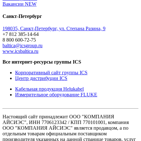
Вакансии
NEW
Санкт-Петербург
198035, Санкт-Петербург, ул. Степана Разина, 9
+7 812 385-14-64
8 800 600-72-75
baltica@icsgroup.ru
www.icsbaltica.ru
Все интернет-ресурсы группы ICS
Корпоративный сайт группы ICS
Центр дистрибуции ICS
Кабельная продукция Helukabel
Измерительное оборудование FLUKE
Настоящий сайт принадлежит ООО "КОМПАНИЯ
АЙСИЭС", ИНН 7706123342 / КПП 770101001, компания
ООО "КОМПАНИЯ АЙСИЭС" является продавцом, а по
отдельным товарам официальным поставщиком
производителя указанных на данной странице товаров, услуг