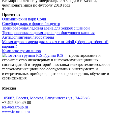
Всемирной летней универсиады 2013 года в г. Казани,
чемпионата мира по футболу 2018 года.
❞
Проекты:
Олимпийский парк Сочи
Сноуборд парк и фристайл-центр
Тренировочная ледовая арена для хоккея с шайбой
Тренировочная ледовая арена для фигурного катания
Антидопинговая лаборатория
Малая ледовая арена для хоккея с шайбой (сборно-разборный
вариант)
Комплекс трамплинов
Группа ICS
— проектирование и
строительство инженерных и инфокоммуникационных
систем зданий и территорий, поставка электротехнического и
телекоммуникационного оборудования, инструмента и
измерительных приборов, щитовое производство, обучение и
сертификация
Москва
105082
,
Россия, Москва
,
Бакунинская ул., 74-76 к8
+7 495 720-49-00
ics@icsgroup.ru
www.icsgroup.ru