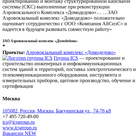
проектированию и монтажу структурированной кабельной
системы (СКС) выполненные при реконструкции
Аэровокзального Комплекса «Домодедово»… …ЗАО
Аэровокзальный комплекс «Домодедово» положительно
оценивает сотрудничество с ООО «Компания АйСиэС» и
надеется в будущем развивать совместную работу»
ЗАО Аэровокзальный комплекс «Домодедово»
❞
Проекты:
Аэровокзальный комплекс «Домодедово»
Группа ICS
— проектирование и
строительство инженерных и инфокоммуникационных
систем зданий и территорий, поставка электротехнического и
телекоммуникационного оборудования, инструмента и
измерительных приборов, щитовое производство, обучение и
сертификация
Москва
105082
,
Россия, Москва
,
Бакунинская ул., 74-76 к8
+7 495 720-49-00
ics@icsgroup.ru
www.icsgroup.ru
Вакансии
NEW