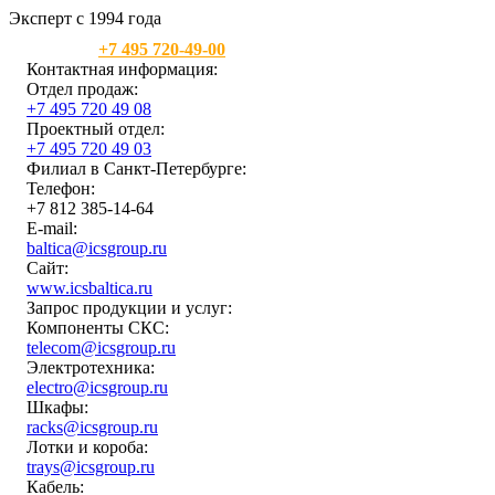
Эксперт с 1994 года
Москва:
+7 495 720-49-00
Контактная информация:
Отдел продаж:
+7 495 720 49 08
Проектный отдел:
+7 495 720 49 03
Филиал в Санкт-Петербурге:
Телефон:
+7 812 385-14-64
E-mail:
baltica@icsgroup.ru
Сайт:
www.icsbaltica.ru
Запрос продукции и услуг:
Компоненты СКС:
telecom@icsgroup.ru
Электротехника:
electro@icsgroup.ru
Шкафы:
racks@icsgroup.ru
Лотки и короба:
trays@icsgroup.ru
Кабель: