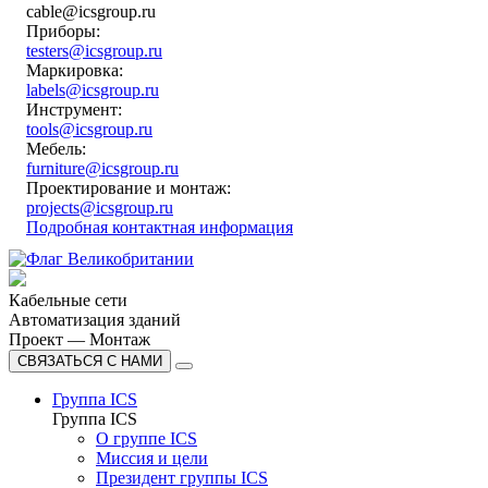
cable@icsgroup.ru
Приборы:
testers@icsgroup.ru
Маркировка:
labels@icsgroup.ru
Инструмент:
tools@icsgroup.ru
Мебель:
furniture@icsgroup.ru
Проектирование и монтаж:
projects@icsgroup.ru
Подробная контактная информация
Кабельные сети
Автоматизация зданий
Проект — Монтаж
СВЯЗАТЬСЯ С НАМИ
Группа ICS
Группа ICS
О группе ICS
Миссия и цели
Президент группы ICS