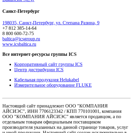
Санкт-Петербург
198035, Санкт-Петербург, ул. Степана Разина, 9
+7 812 385-14-64
8 800 600-72-75
baltica@icsgroup.ru
www.icsbaltica.ru
Все интернет-ресурсы группы ICS
Корпоративный сайт группы ICS
Центр дистрибуции ICS
Кабельная продукция Helukabel
Измерительное оборудование FLUKE
Настоящий сайт принадлежит ООО "КОМПАНИЯ
АЙСИЭС", ИНН 7706123342 / КПП 770101001, компания
ООО "КОМПАНИЯ АЙСИЭС" является продавцом, а по
отдельным товарам официальным поставщиком
производителя указанных на данной странице товаров, услуг
и иной продукции. Настоящий сайт создан исключительно в