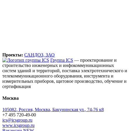
Проекты:
САНДОЗ, ЗАО
Группа ICS
— проектирование и
строительство инженерных и инфокоммуникационных
систем зданий и территорий, поставка электротехнического и
телекоммуникационного оборудования, инструмента и
измерительных приборов, щитовое производство, обучение и
сертификация
Москва
105082
,
Россия, Москва
,
Бакунинская ул., 74-76 к8
+7 495 720-49-00
ics@icsgroup.ru
www.icsgroup.ru
Вакансии
NEW