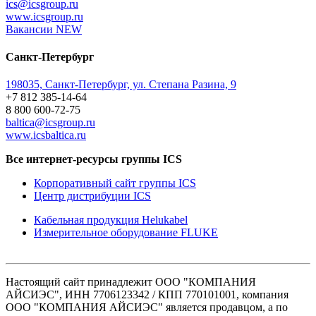
ics@icsgroup.ru
www.icsgroup.ru
Вакансии
NEW
Санкт-Петербург
198035, Санкт-Петербург, ул. Степана Разина, 9
+7 812 385-14-64
8 800 600-72-75
baltica@icsgroup.ru
www.icsbaltica.ru
Все интернет-ресурсы группы ICS
Корпоративный сайт группы ICS
Центр дистрибуции ICS
Кабельная продукция Helukabel
Измерительное оборудование FLUKE
Настоящий сайт принадлежит ООО "КОМПАНИЯ
АЙСИЭС", ИНН 7706123342 / КПП 770101001, компания
ООО "КОМПАНИЯ АЙСИЭС" является продавцом, а по