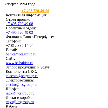
Эксперт с 1994 года
Москва:
+7 495 720-49-00
Контактная информация:
Отдел продаж:
+7 495 720 49 08
Проектный отдел:
+7 495 720 49 03
Филиал в Санкт-Петербурге:
Телефон:
+7 812 385-14-64
E-mail:
baltica@icsgroup.ru
Сайт:
www.icsbaltica.ru
Запрос продукции и услуг:
Компоненты СКС:
telecom@icsgroup.ru
Электротехника:
electro@icsgroup.ru
Шкафы:
racks@icsgroup.ru
Лотки и короба:
trays@icsgroup.ru
Кабель: