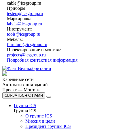
cable@icsgroup.ru
Приборы:
testers@icsgroup.ru
Маркировка:
labels@icsgroup.ru
Инструмент:
tools@icsgroup.ru
Мебель:
furniture@icsgroup.ru
Проектирование и монтаж:
projects@icsgroup.ru
Подробная контактная информация
Кабельные сети
Автоматизация зданий
Проект — Монтаж
СВЯЗАТЬСЯ С НАМИ
Группа ICS
Группа ICS
О группе ICS
Миссия и цели
Президент группы ICS