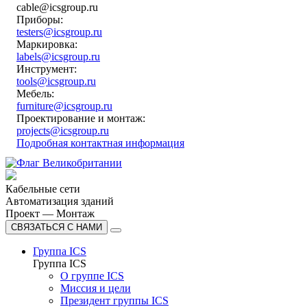
cable@icsgroup.ru
Приборы:
testers@icsgroup.ru
Маркировка:
labels@icsgroup.ru
Инструмент:
tools@icsgroup.ru
Мебель:
furniture@icsgroup.ru
Проектирование и монтаж:
projects@icsgroup.ru
Подробная контактная информация
Кабельные сети
Автоматизация зданий
Проект — Монтаж
СВЯЗАТЬСЯ С НАМИ
Группа ICS
Группа ICS
О группе ICS
Миссия и цели
Президент группы ICS