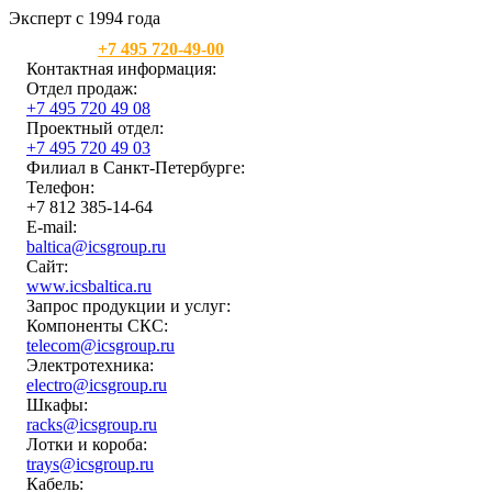
Эксперт с 1994 года
Москва:
+7 495 720-49-00
Контактная информация:
Отдел продаж:
+7 495 720 49 08
Проектный отдел:
+7 495 720 49 03
Филиал в Санкт-Петербурге:
Телефон:
+7 812 385-14-64
E-mail:
baltica@icsgroup.ru
Сайт:
www.icsbaltica.ru
Запрос продукции и услуг:
Компоненты СКС:
telecom@icsgroup.ru
Электротехника:
electro@icsgroup.ru
Шкафы:
racks@icsgroup.ru
Лотки и короба:
trays@icsgroup.ru
Кабель: