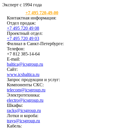
Эксперт с 1994 года
Москва:
+7 495 720-49-00
Контактная информация:
Отдел продаж:
+7 495 720 49 08
Проектный отдел:
+7 495 720 49 03
Филиал в Санкт-Петербурге:
Телефон:
+7 812 385-14-64
E-mail:
baltica@icsgroup.ru
Сайт:
www.icsbaltica.ru
Запрос продукции и услуг:
Компоненты СКС:
telecom@icsgroup.ru
Электротехника:
electro@icsgroup.ru
Шкафы:
racks@icsgroup.ru
Лотки и короба:
trays@icsgroup.ru
Кабель: