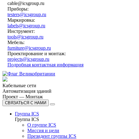
cable@icsgroup.ru
Приборы:
testers@icsgroup.ru
Маркировка:
labels@icsgroup.ru
Инструмент:
tools@icsgroup.ru
Мебель:
furniture@icsgroup.ru
Проектирование и монтаж:
projects@icsgroup.ru
Подробная контактная информация
Кабельные сети
Автоматизация зданий
Проект — Монтаж
СВЯЗАТЬСЯ С НАМИ
Группа ICS
Группа ICS
О группе ICS
Миссия и цели
Президент группы ICS