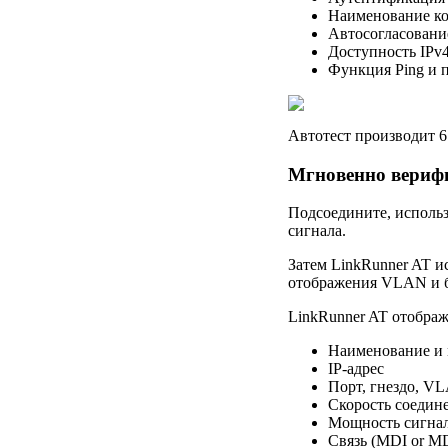
Наименование ко
Автосогласовани
Доступность IPv4
Функция Ping и 
Автотест производит 
Мгновенно вериф
Подсоедините, использ
сигнала.
Затем LinkRunner AT ис
отображения VLAN и б
LinkRunner AT отобра
Наименование и 
IP-адрес
Порт, гнездо, V
Скорость соедине
Мощность сигна
Связь (MDI or M