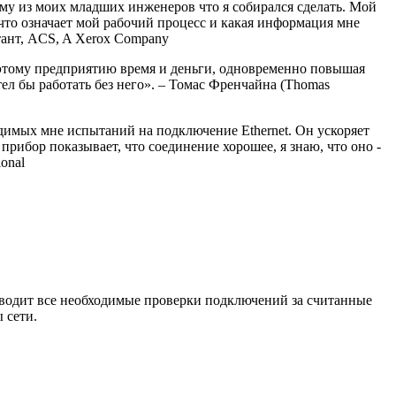
ному из моих младших инженеров что я собирался сделать. Мой
 что означает мой рабочий процесс и какая информация мне
тант, ACS, A Xerox Company
т этому предприятию время и деньги, одновременно повышая
отел бы работать без него». – Томас Френчайна (Thomas
одимых мне испытаний на подключение Ethernet. Он ускоряет
прибор показывает, что соединение хорошее, я знаю, что оно -
ional
зводит все необходимые проверки подключений за считанные
 сети.