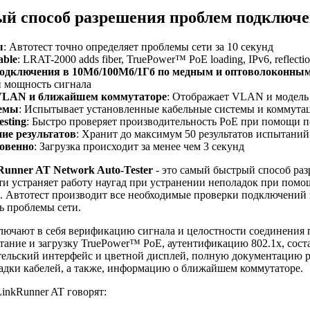
й способ разрешения проблем подключе
ы
: Автотест точно определяет проблемы сети за 10 секунд
able
: LRAT-2000 adds fiber, TruePower™ PoE loading, IPv6, reflection
одключения в 10Mб/100Mб/1Гб по медным и оптоволоконны
и мощность сигнала
VLAN и ближайшем коммутаторе
: Отображает VLAN и модель 
темы
: Испытывает установленные кабельные системы и коммут
esting
: Быстро проверяет производительность PoE при помощи п
ие результатов
: Хранит до максимум 50 результатов испытаний
овенно
: Загрузка происходит за менее чем 3 секунд
Runner AT Network Auto-Tester
- это самый быстрый способ ра
ти устраняет работу наугад при устранении неполадок при помо
 Автотест производит все необходимые проверки подключений з
ь проблемы сети.
ючают в себя верификацию сигнала и целостности соединения п
ание и загрузку TruePower™ PoE, аутентификацию 802.1x, состав
ельский интерфейс и цветной дисплей, полную документацию ре
дки кабелей, а также, информацию о ближайшем коммутаторе.
LinkRunner AT говорят: