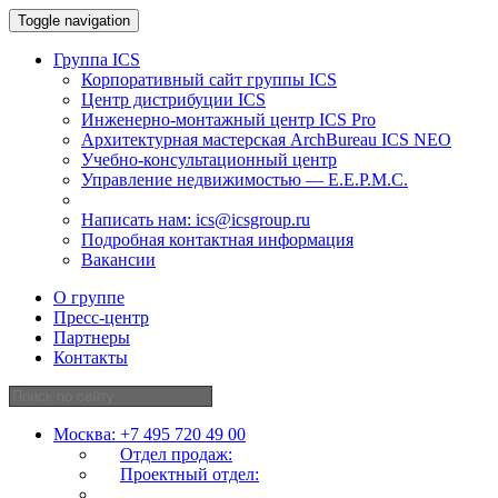
Toggle navigation
Группа ICS
Корпоративный сайт группы ICS
Центр дистрибуции ICS
Инженерно-монтажный центр ICS Pro
Архитектурная мастерская ArchBureau ICS NEO
Учебно-консультационный центр
Управление недвижимостью — E.E.P.M.C.
Написать нам:
ics@icsgroup.ru
Подробная контактная информация
Вакансии
О группе
Пресс-центр
Партнеры
Контакты
Москва:
+7 495 720 49 00
Отдел продаж:
Проектный отдел: