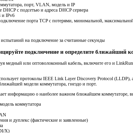
ммутатора, порт, VLAN, модель и IP
е DHCP с подсетью и адреса DHCP сервера
 и IPv6
подключение порта TCP с потерями, минимальной, максимальной
6 испытаний на подключение за считанные секунды
ицируйте подключение и определите ближайший 
уя медный или оптоволоконный кабель, включите его и LinkRun
пользует протоколы IEEE Link Layer Discovery Protocol (LLDP), а
лижайшей модели коммутатора, гнездо и порт.
жает информацию о наиболее важном ближайшем коммутаторе, в
модель коммутатора
LAN
ния и дуплекс (фактические и заявленные)
ла
DI/X)