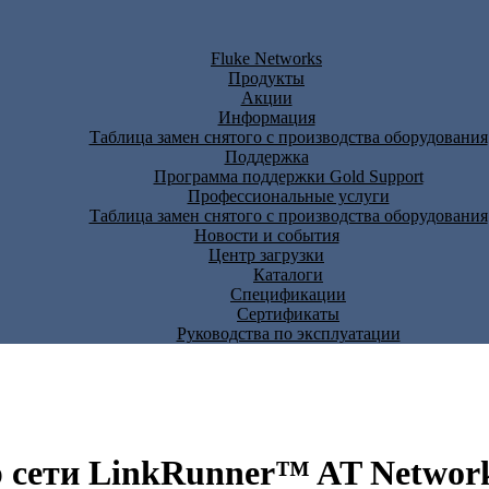
Fluke Networks
Продукты
Акции
Информация
Таблица замен снятого с производства оборудования
Поддержка
Программа поддержки Gold Support
Профессиональные услуги
Таблица замен снятого с производства оборудования
Новости и события
Центр загрузки
Каталоги
Спецификации
Сертификаты
Руководства по эксплуатации
 сети LinkRunner™ AT Network