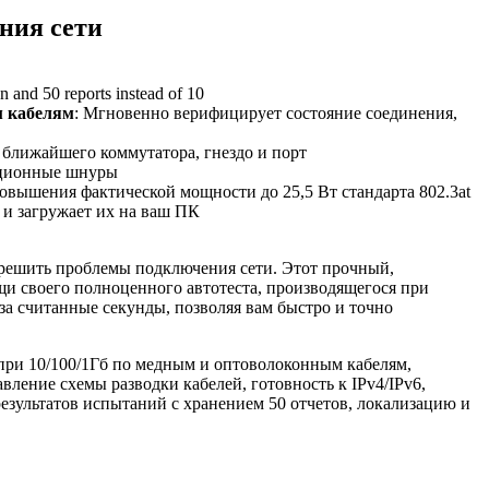
ния сети
 and 50 reports instead of 10
м кабелям
: Мгновенно верифицирует состояние соединения,
ближайшего коммутатора, гнездо и порт
ационные шнуры
овышения фактической мощности до 25,5 Вт стандарта 802.3at
 и загружает их на ваш ПК
зрешить проблемы подключения сети. Этот прочный,
щи своего полноценного автотеста, производящегося при
а считанные секунды, позволяя вам быстро и точно
ри 10/100/1Гб по медным и оптоволоконным кабелям,
ление схемы разводки кабелей, готовность к IPv4/IPv6,
зультатов испытаний с хранением 50 отчетов, локализацию и