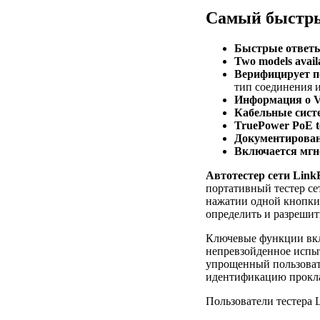
Cамый быстры
Быстрые ответ
Two models avail
Верифицирует п
тип соединения 
Информация о 
Кабельные сис
TruePower PoE t
Документирован
Включается мгн
Автотестер сети Link
портативный тестер се
нажатии одной кнопки.
определить и разрешит
Ключевые функции вкл
непревзойденное испыт
упрощенный пользоват
идентификацию прокла
Пользователи тестера 