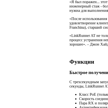
«Я был поражен... это
инженерный стаж - бол
нужна для выполнения 
«После использования 
удовлетворение клиенто
Franchina), старший си
«LinkRunner AT не тол
процесс устранения неп
хорошее». – Джон Хайде
Функции
Быстрое получени
С трехсекундным запу
секунды, LinkRunner A
Класс PoE (тольк
Скорость соедине
Пара RX и поляр
Аутентификация 