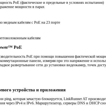
щность PoE (фактические и предельные в условиях испытания)
бражение мощности в парах
о медным кабелям с PoE на 23 порте
 оптоволоконным кабелям
ower™ PoE
зводительность PoE при помощи повышения фактической мощности
 коммутационные панели, измеряя при это напряжение и исполь
ладкое развертывание сети до установки видеокамер, точек дост
евого устройства и приложения
и ping, которая зачастую блокируется, LinkRunner AT производ
ия через IPv4 и IPv6. Маршрутизатор, серверы DNS и DHCP соо