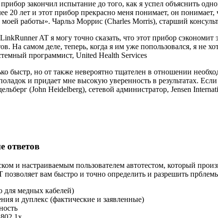
т прибор закончил испытание до того, как я успел объяснить од
ее 20 лет и этот прибор прекрасно меня понимает, он понимает,
моей работы». Чарльз Моррис (Charles Morris), старший консуль
LinkRunner AT я могу точно сказать, что этот прибор сэкономи
в. На самом деле, теперь, когда я им уже попользовался, я не х
стемный программист, United Health Services
ько быстр, но от также невероятно тщателен в отношении необх
оладок и придает мне высокую уверенность в результатах. Если 
льберг (John Heidelberg), сетевой администратор, Jensen Internat
е ответов
ском и настраиваемым пользователем автотестом, который прои
T позволяет вам быстро и точно определить и разрешить прблемы
о для медных кабелей)
ния и дуплекс (фактические и заявленные)
ность
802.1x