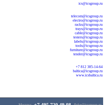
ics@icsgroup.ru
telecom@icsgroup.ru
electro@icsgroup.ru
racks@icsgroup.ru
trays@icsgroup.ru
cable@icsgroup.ru
testers@icsgroup.ru
labels@icsgroup.ru
tools@icsgroup.ru
furniture@icsgroup.ru
tender@icsgroup.ru
+7 812 385-14-64
baltica@icsgroup.ru
www.icsbaltica.ru
+7 495 720 49 08
Москва:
fluke@icsgroup.ru