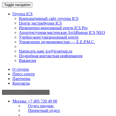
Toggle navigation
Группа ICS
Корпоративный сайт группы ICS
Центр дистрибуции ICS
Инженерно-монтажный центр ICS Pro
Архитектурная мастерская ArchBureau ICS NEO
Учебно-консультационный центр
Управление недвижимостью — E.E.P.M.C.
Написать нам:
ics@icsgroup.ru
Подробная контактная информация
Вакансии
О группе
Пресс-центр
Партнеры
Контакты
Москва:
+7 495 720 49 00
Отдел продаж:
Проектный отдел: