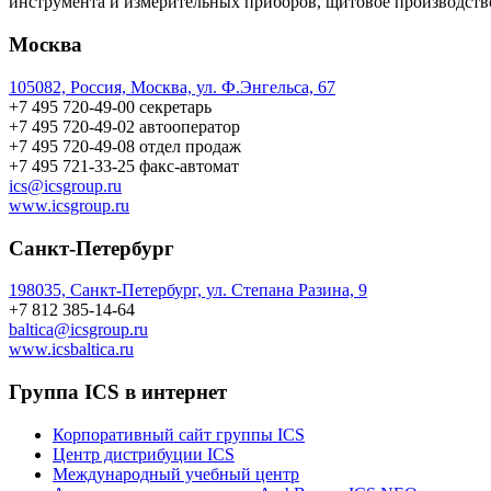
инструмента и измерительных приборов, щитовое производств
Москва
105082, Россия, Москва, ул. Ф.Энгельса, 67
+7 495 720-49-00
секретарь
+7 495 720-49-02
автооператор
+7 495 720-49-08
отдел продаж
+7 495 721-33-25
факс-автомат
ics@icsgroup.ru
www.icsgroup.ru
Санкт-Петербург
198035, Санкт-Петербург, ул. Степана Разина, 9
+7 812 385-14-64
baltica@icsgroup.ru
www.icsbaltica.ru
Группа ICS в интернет
Корпоративный сайт группы ICS
Центр дистрибуции ICS
Международный учебный центр