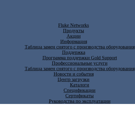
Fluke Networks
Продукты
Акции
Информация
Таблица замен снятого с производства оборудования
Поддержка
Программа поддержки Gold Support
Профессиональные услуги
Таблица замен снятого с производства оборудования
Новости и события
Центр загрузки
Каталоги
Спецификации
Сертификаты
Руководства по эксплуатации