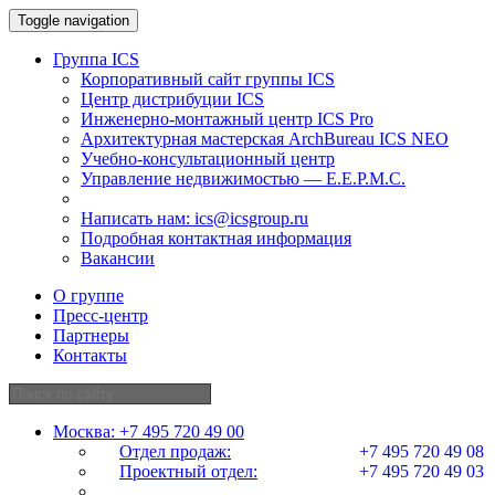
Toggle navigation
Группа ICS
Корпоративный сайт группы ICS
Центр дистрибуции ICS
Инженерно-монтажный центр ICS Pro
Архитектурная мастерская ArchBureau ICS NEO
Учебно-консультационный центр
Управление недвижимостью — E.E.P.M.C.
Написать нам:
ics@icsgroup.ru
Подробная контактная информация
Вакансии
О группе
Пресс-центр
Партнеры
Контакты
Москва:
+7 495 720 49 00
Отдел продаж:
+7 495 720 49 08
Проектный отдел:
+7 495 720 49 03