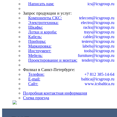
Написать нам:
ics@icsgroup.ru
Запрос продукции и услуг:
Компоненты СКС:
telecom@icsgroup.ru
Электротехника:
electro@icsgroup.ru
Шкафы:
racks@icsgroup.ru
Лотки и короба:
trays@icsgroup.ru
Кабель:
cable@icsgroup.ru
Приборы:
testers@icsgroup.ru
Маркировка:
labels@icsgroup.ru
Инструмент:
tools@icsgroup.ru
Мебель:
furniture@icsgroup.ru
Проектирование и монтаж:
tender@icsgroup.ru
Филиал в Санкт-Петербурге:
Телефон:
+7 812 385-14-64
E-mail:
baltica@icsgroup.ru
Сайт:
www.icsbaltica.ru
Подробная контактная информация
Схема проезда