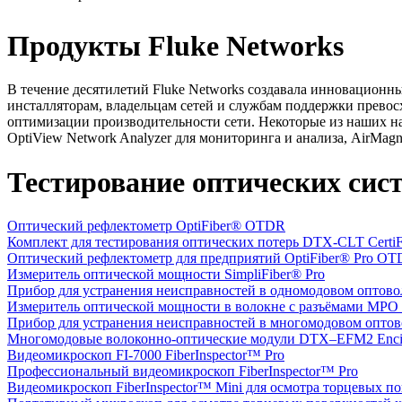
Продукты Fluke Networks
В течение десятилетий Fluke Networks создавала инновацио
инсталляторам, владельцам сетей и службам поддержки превосх
оптимизации производительности сети. Некоторые из наших на
OptiView Network Analyzer для мониторинга и анализа, AirMagn
Тестирование оптических сис
Оптический рефлектометр OptiFiber® OTDR
Комплект для тестирования оптических потерь DTX-CLT Certi
Оптический рефлектометр для предприятий OptiFiber® Pro O
Измеритель оптической мощности SimpliFiber® Pro
Прибор для устранения неисправностей в одномодовом оптов
Измеритель оптической мощности в волокне c разъёмами MPO 
Прибор для устранения неисправностей в многомодовом опто
Многомодовые волоконно-оптические модули DTX–EFM2 Encir
Видеомикроскоп FI-7000 FiberInspector™ Pro
Профессиональный видеомикроскоп FiberInspector™ Pro
Видеомикроскоп FiberInspector™ Mini для осмотра торцевых 