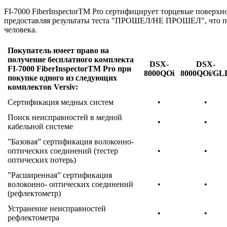
FI-7000 FiberInspectorTM Pro сертифицирует торцевые поверхно
предоставляя результаты теста "ПРОШЕЛ/НЕ ПРОШЕЛ", что по
человека.
Покупатель имеет право на
получение бесплатного комплекта
DSX-
DSX-
FI-7000 FiberInspectorTM Pro при
8000QOi
8000QOi/GL
покупке одного из следующих
комплектов Versiv:
Сертификация медных систем
•
•
Поиск неисправностей в медной
•
•
кабельной системе
”Базовая” сертификация волоконно-
оптических соединений (тестер
•
•
оптических потерь)
”Расширенная” сертификация
волоконно- оптических соединений
•
•
(рефлектометр)
Устранение неисправностей
•
•
рефлектометра