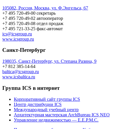
105082, Россия, Москва, ул. Ф.Энгельса, 67
+7 495 720-49-00
секретарь
+7 495 720-49-02
автооператор
+7 495 720-49-08
отдел продаж
+7 495 721-33-25
факс-автомат
ics@icsgroup.ru
www.icsgroup.ru
Санкт-Петербург
198035, Санкт-Петербург, ул. Степана Разина, 9
+7 812 385-14-64
baltica@icsgroup.ru
www.icsbaltica.ru
Группа ICS в интернет
Корпоративный сайт группы ICS
Центр дистрибуции ICS
Международный учебный центр
Архитектурная мастерская ArchBureau ICS NEO
Управление недвижимостью — E.E.P.M.C.