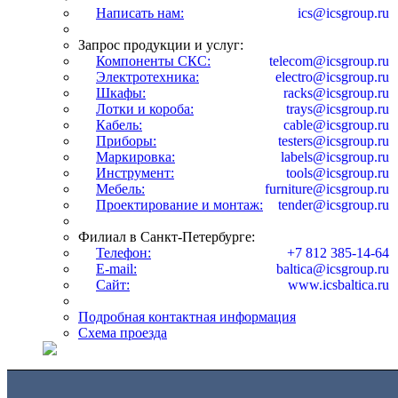
Написать нам:
ics@icsgroup.ru
Запрос продукции и услуг:
Компоненты СКС:
telecom@icsgroup.ru
Электротехника:
electro@icsgroup.ru
Шкафы:
racks@icsgroup.ru
Лотки и короба:
trays@icsgroup.ru
Кабель:
cable@icsgroup.ru
Приборы:
testers@icsgroup.ru
Маркировка:
labels@icsgroup.ru
Инструмент:
tools@icsgroup.ru
Мебель:
furniture@icsgroup.ru
Проектирование и монтаж:
tender@icsgroup.ru
Филиал в Санкт-Петербурге:
Телефон:
+7 812 385-14-64
E-mail:
baltica@icsgroup.ru
Сайт:
www.icsbaltica.ru
Подробная контактная информация
Схема проезда