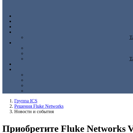
Т
Т
Группа ICS
Решения Fluke Networks
Новости и события
Приобретите Fluke Networks V