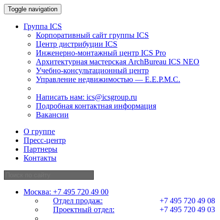
Toggle navigation
Группа ICS
Корпоративный сайт группы ICS
Центр дистрибуции ICS
Инженерно-монтажный центр ICS Pro
Архитектурная мастерская ArchBureau ICS NEO
Учебно-консультационный центр
Управление недвижимостью — E.E.P.M.C.
Написать нам:
ics@icsgroup.ru
Подробная контактная информация
Вакансии
О группе
Пресс-центр
Партнеры
Контакты
Москва:
+7 495 720 49 00
Отдел продаж:
+7 495 720 49 08
Проектный отдел:
+7 495 720 49 03