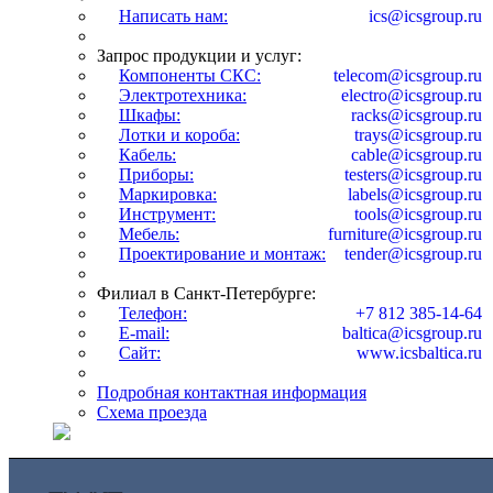
Написать нам:
ics@icsgroup.ru
Запрос продукции и услуг:
Компоненты СКС:
telecom@icsgroup.ru
Электротехника:
electro@icsgroup.ru
Шкафы:
racks@icsgroup.ru
Лотки и короба:
trays@icsgroup.ru
Кабель:
cable@icsgroup.ru
Приборы:
testers@icsgroup.ru
Маркировка:
labels@icsgroup.ru
Инструмент:
tools@icsgroup.ru
Мебель:
furniture@icsgroup.ru
Проектирование и монтаж:
tender@icsgroup.ru
Филиал в Санкт-Петербурге:
Телефон:
+7 812 385-14-64
E-mail:
baltica@icsgroup.ru
Сайт:
www.icsbaltica.ru
Подробная контактная информация
Схема проезда