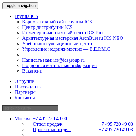
Toggle navigation
Группа ICS
Корпоративный сайт группы ICS
Центр дистрибуции ICS
Инженерно-монтажный центр ICS Pro
Архитектурная мастерская ArchBureau ICS NEO
Учебно-консультационный центр
Управление недвижимостью — E.E.P.M.C.
Написать нам:
ics@icsgroup.ru
Подробная контактная информация
Вакансии
О группе
Пресс-центр
Партнеры
Контакты
Москва:
+7 495 720 49 00
Отдел продаж:
+7 495 720 49 08
Проектный отдел:
+7 495 720 49 03