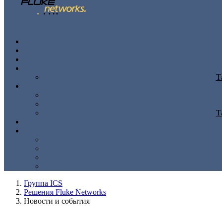
Т
Т
Группа ICS
Решения Fluke Networks
Новости и события