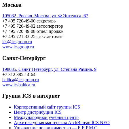
Москва
105082, Россия, Москва, ул. Ф.Энгельса, 67
+7 495 720-49-00
секретарь
+7 495 720-49-02
автооператор
+7 495 720-49-08
отдел продаж
+7 495 721-33-25
факс-автомат
ics@icsgroup.ru
www.icsgroup.ru
Санкт-Петербург
198035, Санкт-Петербург, ул. Степана Разина, 9
+7 812 385-14-64
baltica@icsgroup.ru
www.icsbaltica.ru
Группа ICS в интернет
Корпоративный сайт группы ICS
Центр дистрибуции ICS
Международный учебный центр
Архитектурная мастерская ArchBureau ICS NEO
Управление недвижимостью — E.E.P.M.C.