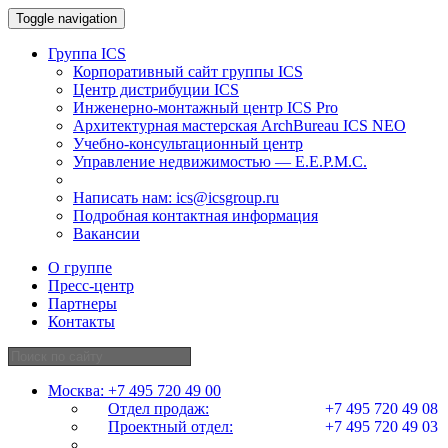
Toggle navigation
Группа ICS
Корпоративный сайт группы ICS
Центр дистрибуции ICS
Инженерно-монтажный центр ICS Pro
Архитектурная мастерская ArchBureau ICS NEO
Учебно-консультационный центр
Управление недвижимостью — E.E.P.M.C.
Написать нам:
ics@icsgroup.ru
Подробная контактная информация
Вакансии
О группе
Пресс-центр
Партнеры
Контакты
Москва:
+7 495 720 49 00
Отдел продаж:
+7 495 720 49 08
Проектный отдел:
+7 495 720 49 03