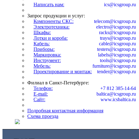
Написать нам:
ics@icsgroup.ru
Запрос продукции и услуг:
Компоненты СКС:
telecom@icsgroup.ru
Электротехника:
electro@icsgroup.ru
Шкафы:
racks@icsgroup.ru
Лотки и короба:
trays@icsgroup.ru
Кабель:
cable@icsgroup.ru
Приборы:
testers@icsgroup.ru
Маркировка:
labels@icsgroup.ru
Инструмент:
tools@icsgroup.ru
Мебель:
furniture@icsgroup.ru
Проектирование и монтаж:
tender@icsgroup.ru
Филиал в Санкт-Петербурге:
Телефон:
+7 812 385-14-64
E-mail:
baltica@icsgroup.ru
Сайт:
www.icsbaltica.ru
Подробная контактная информация
Схема проезда