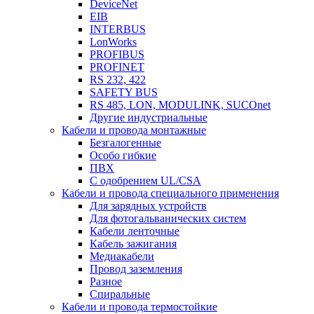
DeviceNet
EIB
INTERBUS
LonWorks
PROFIBUS
PROFINET
RS 232, 422
SAFETY BUS
RS 485, LON, MODULINK, SUCOnet
Другие индустриальные
Кабели и провода монтажные
Безгалогенные
Особо гибкие
ПВХ
С одобрением UL/CSA
Кабели и провода специального применения
Для зарядных устройств
Для фотогальванических систем
Кабели ленточные
Кабель зажигания
Медиакабели
Провод заземления
Разное
Спиральные
Кабели и провода термостойкие