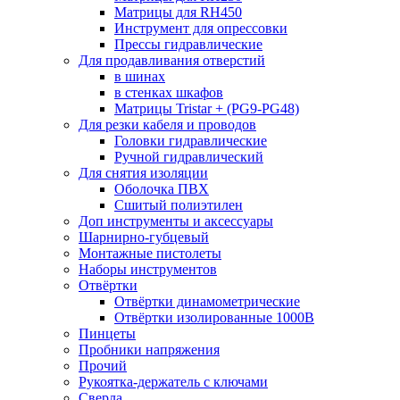
Матрицы для RH450
Инструмент для опрессовки
Прессы гидравлические
Для продавливания отверстий
в шинах
в стенках шкафов
Матрицы Tristar + (PG9-PG48)
Для резки кабеля и проводов
Головки гидравлические
Ручной гидравлический
Для снятия изоляции
Оболочка ПВХ
Сшитый полиэтилен
Доп инструменты и аксессуары
Шарнирно-губцевый
Монтажные пистолеты
Наборы инструментов
Отвёртки
Отвёртки динамометрические
Отвёртки изолированные 1000В
Пинцеты
Пробники напряжения
Прочий
Рукоятка-держатель с ключами
Сверла