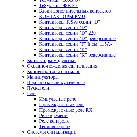
TeSys кат . 48В E7
Блоки дополнительных контактов
КОНТАКТОРЫ PMU
Контакторы TeSys серии "D"
Контакторы серии "D"
Контакторы серии "D" 220
Контакторы серии "D" реверсивные
Контакторы серии "F" Iном. 115А-
Контакторы серии "K"
Контакторы серии "K" реверсивные
Контакторы модульные
Охранно-пожарная сигнализация
Концентраторы сигналов
Манипуляторы
Переключатели кулачковые
Пускатели
Реле
Импульсные реле
Промежуточные реле
Промежуточные реле RX
Реле времени
Реле контроля
Тепловые реле
Системы сигнализации