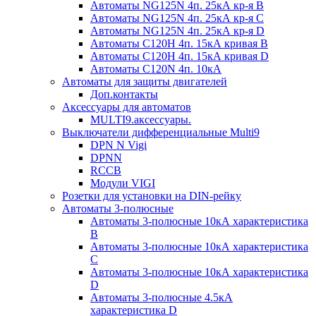
Автоматы NG125N 4п. 25кА кр-я B
Автоматы NG125N 4п. 25кА кр-я C
Автоматы NG125N 4п. 25кА кр-я D
Автоматы С120H 4п. 15кА кривая B
Автоматы С120H 4п. 15кА кривая D
Автоматы С120N 4п. 10кА
Автоматы для защиты двигателей
Доп.контакты
Аксессуары для автоматов
MULTI9.аксессуары.
Выключатели дифференциальные Multi9
DPN N Vigi
DPNN
RCCB
Модули VIGI
Розетки для установки на DIN-рейку
Автоматы 3-полюсные
Автоматы 3-полюсные 10кА характеристика
B
Автоматы 3-полюсные 10кА характеристика
C
Автоматы 3-полюсные 10кА характеристика
D
Автоматы 3-полюсные 4.5кА
характеристика D