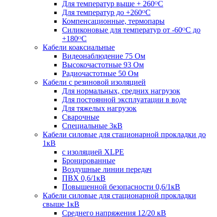
Для температур выше + 260ᴼС
Для температур до +260ᴼС
Компенсационные, термопары
Силиконовые для температур от -60ᴼC до
+180ᴼС
Кабели коаксиальные
Видеонаблюдение 75 Ом
Высокочастотные 93 Ом
Радиочастотные 50 Ом
Кабели с резиновой изоляцией
Для нормальных, средних нагрузок
Для постоянной эксплуатации в воде
Для тяжелых нагрузок
Сварочные
Специальные 3кВ
Кабели силовые для стационарной прокладки до
1кВ
c изоляцией XLPE
Бронированные
Воздушные линии передач
ПВХ 0,6/1кВ
Повышенной безопасности 0,6/1кВ
Кабели силовые для стационарной прокладки
свыше 1кВ
Среднего напряжения 12/20 кВ