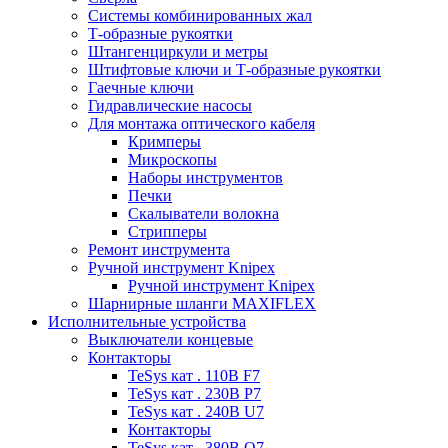
Системы комбинированных жал
Т-образные рукоятки
Штангенциркули и метры
Штифтовые ключи и Т-образные рукоятки
Гаечные ключи
Гидравлические насосы
Для монтажа оптического кабеля
Кримперы
Микроскопы
Наборы инструментов
Печки
Скалыватели волокна
Стрипперы
Ремонт инструмента
Ручной инструмент Knipex
Ручной инструмент Knipex
Шарнирные шланги MAXIFLEX
Исполнительные устройства
Выключатели концевые
Контакторы
TeSys кат . 110В F7
TeSys кат . 230В P7
TeSys кат . 240В U7
Контакторы
TeSys кат . 380В Q7