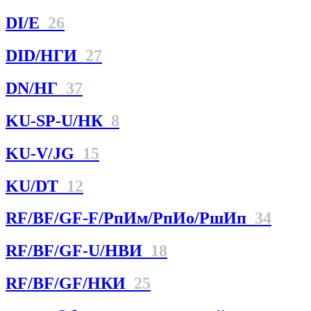
DI/E
26
DID/НГИ
27
DN/НГ
37
KU-SP-U/НК
8
KU-V/JG
15
KU/DT
12
RF/BF/GF-F/РпИм/РпИо/РшИп
34
RF/BF/GF-U/НBИ
18
RF/BF/GF/НКИ
25