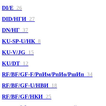
DI/E
26
DID/НГИ
27
DN/НГ
37
KU-SP-U/НК
8
KU-V/JG
15
KU/DT
12
RF/BF/GF-F/РпИм/РпИо/РшИп
34
RF/BF/GF-U/НBИ
18
RF/BF/GF/НКИ
25