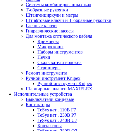
Системы комбинированных жал
Т-образные рукоятки
Штангенциркули и метры
Штифтовые ключи и Т-образные рукоятки
Гаечные ключи
Гидравлические насосы
Для монтажа оптического кабеля
Кримперы
Микроскопы
Наборы инструментов
Печки
Скалыватели волокна
Стрипперы
Ремонт инструмента
Ручной инструмент Knipex
Ручной инструмент Knipex
Шарнирные шланги MAXIFLEX
Исполнительные устройства
Выключатели концевые
Контакторы
TeSys кат . 110В F7
TeSys кат . 230В P7
TeSys кат . 240В U7
Контакторы
TeSys кат . 380В Q7