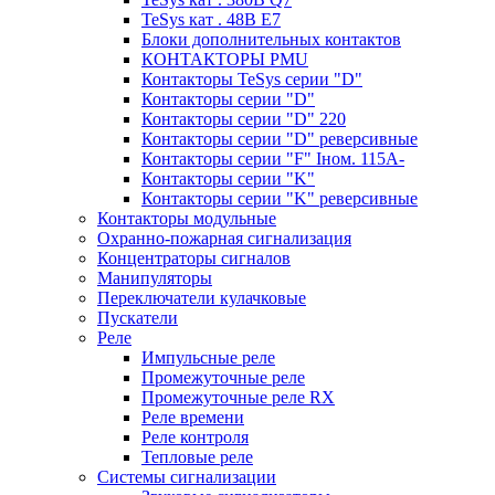
TeSys кат . 48В E7
Блоки дополнительных контактов
КОНТАКТОРЫ PMU
Контакторы TeSys серии "D"
Контакторы серии "D"
Контакторы серии "D" 220
Контакторы серии "D" реверсивные
Контакторы серии "F" Iном. 115А-
Контакторы серии "K"
Контакторы серии "K" реверсивные
Контакторы модульные
Охранно-пожарная сигнализация
Концентраторы сигналов
Манипуляторы
Переключатели кулачковые
Пускатели
Реле
Импульсные реле
Промежуточные реле
Промежуточные реле RX
Реле времени
Реле контроля
Тепловые реле
Системы сигнализации