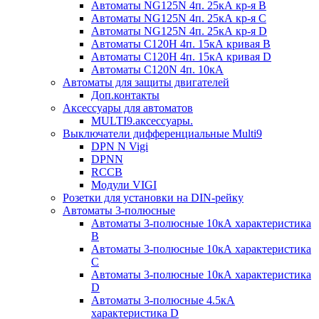
Автоматы NG125N 4п. 25кА кр-я B
Автоматы NG125N 4п. 25кА кр-я C
Автоматы NG125N 4п. 25кА кр-я D
Автоматы С120H 4п. 15кА кривая B
Автоматы С120H 4п. 15кА кривая D
Автоматы С120N 4п. 10кА
Автоматы для защиты двигателей
Доп.контакты
Аксессуары для автоматов
MULTI9.аксессуары.
Выключатели дифференциальные Multi9
DPN N Vigi
DPNN
RCCB
Модули VIGI
Розетки для установки на DIN-рейку
Автоматы 3-полюсные
Автоматы 3-полюсные 10кА характеристика
B
Автоматы 3-полюсные 10кА характеристика
C
Автоматы 3-полюсные 10кА характеристика
D
Автоматы 3-полюсные 4.5кА
характеристика D