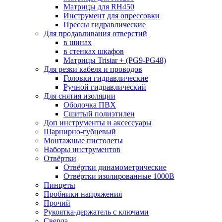
Матрицы для RH450
Инструмент для опрессовки
Прессы гидравлические
Для продавливания отверстий
в шинах
в стенках шкафов
Матрицы Tristar + (PG9-PG48)
Для резки кабеля и проводов
Головки гидравлические
Ручной гидравлический
Для снятия изоляции
Оболочка ПВХ
Сшитый полиэтилен
Доп инструменты и аксессуары
Шарнирно-губцевый
Монтажные пистолеты
Наборы инструментов
Отвёртки
Отвёртки динамометрические
Отвёртки изолированные 1000В
Пинцеты
Пробники напряжения
Прочий
Рукоятка-держатель с ключами
Сверла