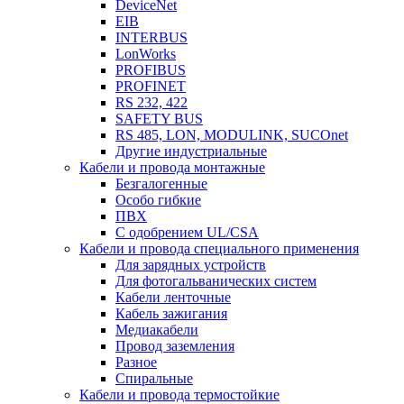
DeviceNet
EIB
INTERBUS
LonWorks
PROFIBUS
PROFINET
RS 232, 422
SAFETY BUS
RS 485, LON, MODULINK, SUCOnet
Другие индустриальные
Кабели и провода монтажные
Безгалогенные
Особо гибкие
ПВХ
С одобрением UL/CSA
Кабели и провода специального применения
Для зарядных устройств
Для фотогальванических систем
Кабели ленточные
Кабель зажигания
Медиакабели
Провод заземления
Разное
Спиральные
Кабели и провода термостойкие