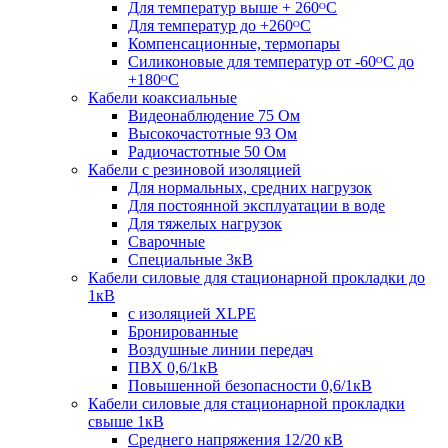
Для температур выше + 260ᴼС
Для температур до +260ᴼС
Компенсационные, термопары
Силиконовые для температур от -60ᴼC до
+180ᴼС
Кабели коаксиальные
Видеонаблюдение 75 Ом
Высокочастотные 93 Ом
Радиочастотные 50 Ом
Кабели с резиновой изоляцией
Для нормальных, средних нагрузок
Для постоянной эксплуатации в воде
Для тяжелых нагрузок
Сварочные
Специальные 3кВ
Кабели силовые для стационарной прокладки до
1кВ
c изоляцией XLPE
Бронированные
Воздушные линии передач
ПВХ 0,6/1кВ
Повышенной безопасности 0,6/1кВ
Кабели силовые для стационарной прокладки
свыше 1кВ
Среднего напряжения 12/20 кВ