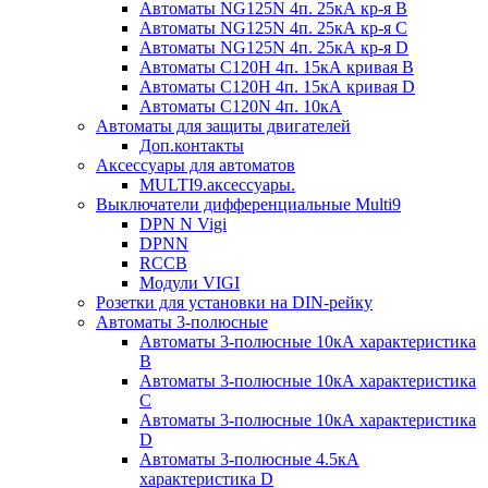
Автоматы NG125N 4п. 25кА кр-я B
Автоматы NG125N 4п. 25кА кр-я C
Автоматы NG125N 4п. 25кА кр-я D
Автоматы С120H 4п. 15кА кривая B
Автоматы С120H 4п. 15кА кривая D
Автоматы С120N 4п. 10кА
Автоматы для защиты двигателей
Доп.контакты
Аксессуары для автоматов
MULTI9.аксессуары.
Выключатели дифференциальные Multi9
DPN N Vigi
DPNN
RCCB
Модули VIGI
Розетки для установки на DIN-рейку
Автоматы 3-полюсные
Автоматы 3-полюсные 10кА характеристика
B
Автоматы 3-полюсные 10кА характеристика
C
Автоматы 3-полюсные 10кА характеристика
D
Автоматы 3-полюсные 4.5кА
характеристика D