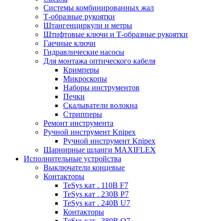
Системы комбинированных жал
Т-образные рукоятки
Штангенциркули и метры
Штифтовые ключи и Т-образные рукоятки
Гаечные ключи
Гидравлические насосы
Для монтажа оптического кабеля
Кримперы
Микроскопы
Наборы инструментов
Печки
Скалыватели волокна
Стрипперы
Ремонт инструмента
Ручной инструмент Knipex
Ручной инструмент Knipex
Шарнирные шланги MAXIFLEX
Исполнительные устройства
Выключатели концевые
Контакторы
TeSys кат . 110В F7
TeSys кат . 230В P7
TeSys кат . 240В U7
Контакторы
TeSys кат . 380В Q7