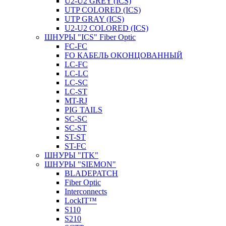
U2-U2 GREY (ICS)
UTP COLORED (ICS)
UTP GRAY (ICS)
U2-U2 COLORED (ICS)
ШНУРЫ "ICS" Fiber Optic
FC-FC
FO КАБЕЛЬ ОКОНЦОВАННЫЙ
LC-FC
LC-LC
LC-SC
LС-ST
MT-RJ
PIG TAILS
SC-SC
SC-ST
ST-ST
ST-FC
ШНУРЫ "ITK"
ШНУРЫ "SIEMON"
BLADEPATCH
Fiber Optic
Interconnects
LockIT™
S110
S210