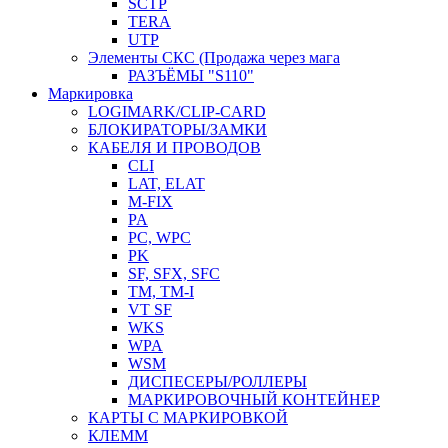
SCTP
TERA
UTP
Элементы СКС (Продажа через мага
РАЗЪЁМЫ "S110"
Маркировка
LOGIMARK/CLIP-CARD
БЛОКИРАТОРЫ/ЗАМКИ
КАБЕЛЯ И ПРОВОДОВ
CLI
LAT, ELAT
M-FIX
PA
PC, WРС
PK
SF, SFX, SFC
TM, TM-I
VT SF
WKS
WPA
WSM
ДИСПЕСЕРЫ/РОЛЛЕРЫ
МАРКИРОВОЧНЫЙ КОНТЕЙНЕР
КАРТЫ С МАРКИРОВКОЙ
КЛЕММ