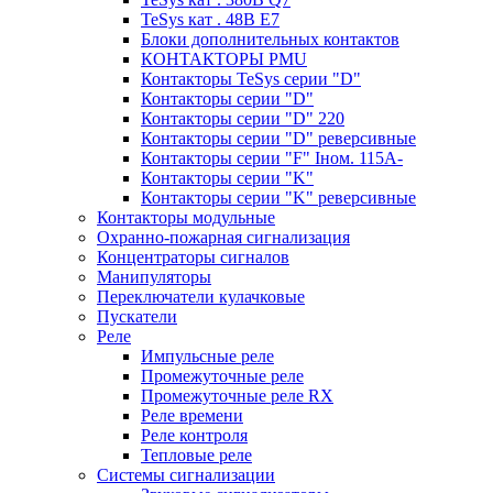
TeSys кат . 48В E7
Блоки дополнительных контактов
КОНТАКТОРЫ PMU
Контакторы TeSys серии "D"
Контакторы серии "D"
Контакторы серии "D" 220
Контакторы серии "D" реверсивные
Контакторы серии "F" Iном. 115А-
Контакторы серии "K"
Контакторы серии "K" реверсивные
Контакторы модульные
Охранно-пожарная сигнализация
Концентраторы сигналов
Манипуляторы
Переключатели кулачковые
Пускатели
Реле
Импульсные реле
Промежуточные реле
Промежуточные реле RX
Реле времени
Реле контроля
Тепловые реле
Системы сигнализации