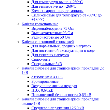
Для температур выше + 260ᴼС
Для температур до +260ᴼС
Компенсационные, термопары
Силиконовые для температур от -60ᴼC до
+180ᴼС
Кабели коаксиальные
Видеонаблюдение 75 Ом
Высокочастотные 93 Ом
Радиочастотные 50 Ом
Кабели с резиновой изоляцией
Для нормальных, средних нагрузок
Для постоянной эксплуатации в воде
Для тяжелых нагрузок
Сварочные
Специальные 3кВ
Кабели силовые для стационарной прокладки до
1кВ
c изоляцией XLPE
Бронированные
Воздушные линии передач
ПВХ 0,6/1кВ
Повышенной безопасности 0,6/1кВ
Кабели силовые для стационарной прокладки
свыше 1кВ
Среднего напряжения 12/20 кВ