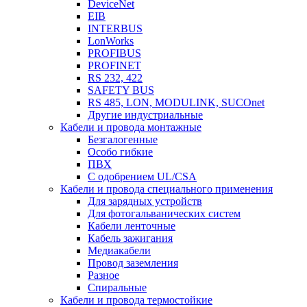
DeviceNet
EIB
INTERBUS
LonWorks
PROFIBUS
PROFINET
RS 232, 422
SAFETY BUS
RS 485, LON, MODULINK, SUCOnet
Другие индустриальные
Кабели и провода монтажные
Безгалогенные
Особо гибкие
ПВХ
С одобрением UL/CSA
Кабели и провода специального применения
Для зарядных устройств
Для фотогальванических систем
Кабели ленточные
Кабель зажигания
Медиакабели
Провод заземления
Разное
Спиральные
Кабели и провода термостойкие