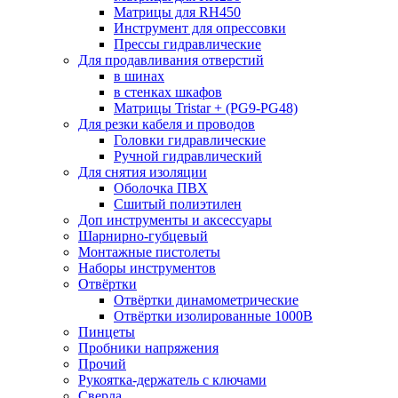
Матрицы для RH450
Инструмент для опрессовки
Прессы гидравлические
Для продавливания отверстий
в шинах
в стенках шкафов
Матрицы Tristar + (PG9-PG48)
Для резки кабеля и проводов
Головки гидравлические
Ручной гидравлический
Для снятия изоляции
Оболочка ПВХ
Сшитый полиэтилен
Доп инструменты и аксессуары
Шарнирно-губцевый
Монтажные пистолеты
Наборы инструментов
Отвёртки
Отвёртки динамометрические
Отвёртки изолированные 1000В
Пинцеты
Пробники напряжения
Прочий
Рукоятка-держатель с ключами
Сверла