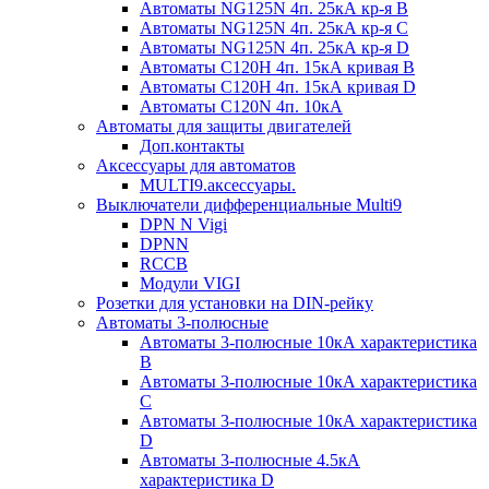
Автоматы NG125N 4п. 25кА кр-я B
Автоматы NG125N 4п. 25кА кр-я C
Автоматы NG125N 4п. 25кА кр-я D
Автоматы С120H 4п. 15кА кривая B
Автоматы С120H 4п. 15кА кривая D
Автоматы С120N 4п. 10кА
Автоматы для защиты двигателей
Доп.контакты
Аксессуары для автоматов
MULTI9.аксессуары.
Выключатели дифференциальные Multi9
DPN N Vigi
DPNN
RCCB
Модули VIGI
Розетки для установки на DIN-рейку
Автоматы 3-полюсные
Автоматы 3-полюсные 10кА характеристика
B
Автоматы 3-полюсные 10кА характеристика
C
Автоматы 3-полюсные 10кА характеристика
D
Автоматы 3-полюсные 4.5кА
характеристика D