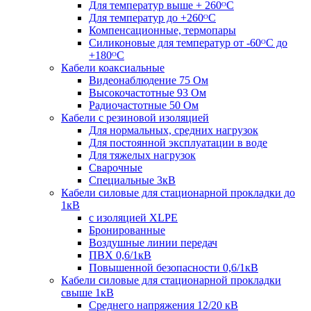
Для температур выше + 260ᴼС
Для температур до +260ᴼС
Компенсационные, термопары
Силиконовые для температур от -60ᴼC до
+180ᴼС
Кабели коаксиальные
Видеонаблюдение 75 Ом
Высокочастотные 93 Ом
Радиочастотные 50 Ом
Кабели с резиновой изоляцией
Для нормальных, средних нагрузок
Для постоянной эксплуатации в воде
Для тяжелых нагрузок
Сварочные
Специальные 3кВ
Кабели силовые для стационарной прокладки до
1кВ
c изоляцией XLPE
Бронированные
Воздушные линии передач
ПВХ 0,6/1кВ
Повышенной безопасности 0,6/1кВ
Кабели силовые для стационарной прокладки
свыше 1кВ
Среднего напряжения 12/20 кВ