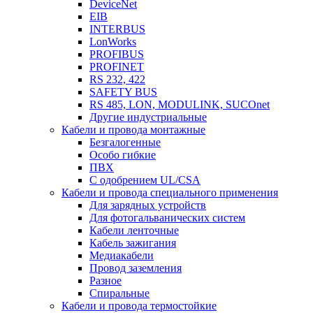
DeviceNet
EIB
INTERBUS
LonWorks
PROFIBUS
PROFINET
RS 232, 422
SAFETY BUS
RS 485, LON, MODULINK, SUCOnet
Другие индустриальные
Кабели и провода монтажные
Безгалогенные
Особо гибкие
ПВХ
С одобрением UL/CSA
Кабели и провода специального применения
Для зарядных устройств
Для фотогальванических систем
Кабели ленточные
Кабель зажигания
Медиакабели
Провод заземления
Разное
Спиральные
Кабели и провода термостойкие