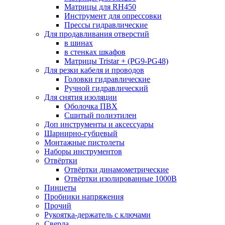
Матрицы для RH450
Инструмент для опрессовки
Прессы гидравлические
Для продавливания отверстий
в шинах
в стенках шкафов
Матрицы Tristar + (PG9-PG48)
Для резки кабеля и проводов
Головки гидравлические
Ручной гидравлический
Для снятия изоляции
Оболочка ПВХ
Сшитый полиэтилен
Доп инструменты и аксессуары
Шарнирно-губцевый
Монтажные пистолеты
Наборы инструментов
Отвёртки
Отвёртки динамометрические
Отвёртки изолированные 1000В
Пинцеты
Пробники напряжения
Прочий
Рукоятка-держатель с ключами
Сверла