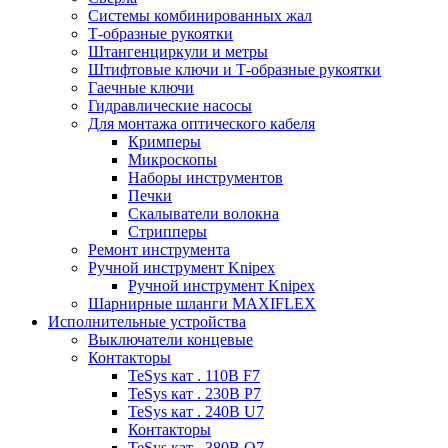
Системы комбинированных жал
Т-образные рукоятки
Штангенциркули и метры
Штифтовые ключи и Т-образные рукоятки
Гаечные ключи
Гидравлические насосы
Для монтажа оптического кабеля
Кримперы
Микроскопы
Наборы инструментов
Печки
Скалыватели волокна
Стрипперы
Ремонт инструмента
Ручной инструмент Knipex
Ручной инструмент Knipex
Шарнирные шланги MAXIFLEX
Исполнительные устройства
Выключатели концевые
Контакторы
TeSys кат . 110В F7
TeSys кат . 230В P7
TeSys кат . 240В U7
Контакторы
TeSys кат . 380В Q7