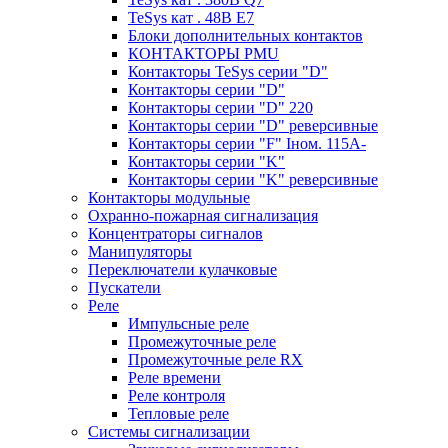
TeSys кат . 48В E7
Блоки дополнительных контактов
КОНТАКТОРЫ PMU
Контакторы TeSys серии "D"
Контакторы серии "D"
Контакторы серии "D" 220
Контакторы серии "D" реверсивные
Контакторы серии "F" Iном. 115А-
Контакторы серии "K"
Контакторы серии "K" реверсивные
Контакторы модульные
Охранно-пожарная сигнализация
Концентраторы сигналов
Манипуляторы
Переключатели кулачковые
Пускатели
Реле
Импульсные реле
Промежуточные реле
Промежуточные реле RX
Реле времени
Реле контроля
Тепловые реле
Системы сигнализации