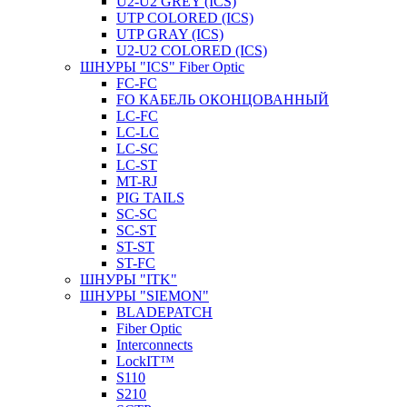
U2-U2 GREY (ICS)
UTP COLORED (ICS)
UTP GRAY (ICS)
U2-U2 COLORED (ICS)
ШНУРЫ "ICS" Fiber Optic
FC-FC
FO КАБЕЛЬ ОКОНЦОВАННЫЙ
LC-FC
LC-LC
LC-SC
LС-ST
MT-RJ
PIG TAILS
SC-SC
SC-ST
ST-ST
ST-FC
ШНУРЫ "ITK"
ШНУРЫ "SIEMON"
BLADEPATCH
Fiber Optic
Interconnects
LockIT™
S110
S210