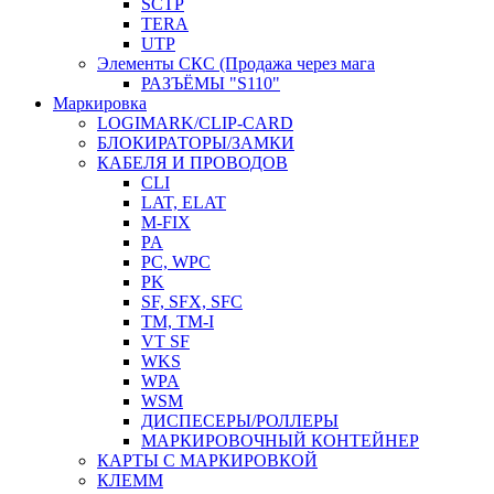
SCTP
TERA
UTP
Элементы СКС (Продажа через мага
РАЗЪЁМЫ "S110"
Маркировка
LOGIMARK/CLIP-CARD
БЛОКИРАТОРЫ/ЗАМКИ
КАБЕЛЯ И ПРОВОДОВ
CLI
LAT, ELAT
M-FIX
PA
PC, WРС
PK
SF, SFX, SFC
TM, TM-I
VT SF
WKS
WPA
WSM
ДИСПЕСЕРЫ/РОЛЛЕРЫ
МАРКИРОВОЧНЫЙ КОНТЕЙНЕР
КАРТЫ С МАРКИРОВКОЙ
КЛЕММ