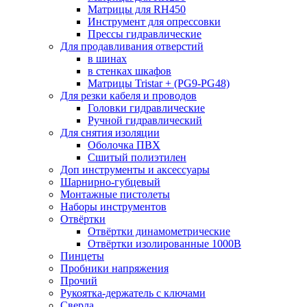
Матрицы для RH450
Инструмент для опрессовки
Прессы гидравлические
Для продавливания отверстий
в шинах
в стенках шкафов
Матрицы Tristar + (PG9-PG48)
Для резки кабеля и проводов
Головки гидравлические
Ручной гидравлический
Для снятия изоляции
Оболочка ПВХ
Сшитый полиэтилен
Доп инструменты и аксессуары
Шарнирно-губцевый
Монтажные пистолеты
Наборы инструментов
Отвёртки
Отвёртки динамометрические
Отвёртки изолированные 1000В
Пинцеты
Пробники напряжения
Прочий
Рукоятка-держатель с ключами
Сверла