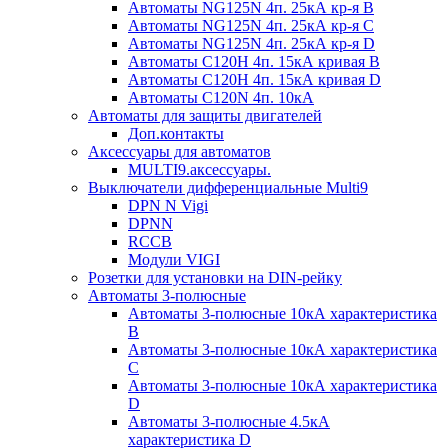
Автоматы NG125N 4п. 25кА кр-я B
Автоматы NG125N 4п. 25кА кр-я C
Автоматы NG125N 4п. 25кА кр-я D
Автоматы С120H 4п. 15кА кривая B
Автоматы С120H 4п. 15кА кривая D
Автоматы С120N 4п. 10кА
Автоматы для защиты двигателей
Доп.контакты
Аксессуары для автоматов
MULTI9.аксессуары.
Выключатели дифференциальные Multi9
DPN N Vigi
DPNN
RCCB
Модули VIGI
Розетки для установки на DIN-рейку
Автоматы 3-полюсные
Автоматы 3-полюсные 10кА характеристика
B
Автоматы 3-полюсные 10кА характеристика
C
Автоматы 3-полюсные 10кА характеристика
D
Автоматы 3-полюсные 4.5кА
характеристика D