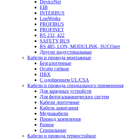
DeviceNet
EIB
INTERBUS
LonWorks
PROFIBUS
PROFINET
RS 232, 422
SAFETY BUS
RS 485, LON, MODULINK, SUCOnet
Другие индустриальные
Кабели и провода монтажные
Безгалогенные
Особо гибкие
ПВХ
С одобрением UL/CSA
Кабели и провода специального применения
Для зарядных устройств
Для фотогальванических систем
Кабели ленточные
Кабель зажигания
Медиакабели
Провод заземления
Разное
Спиральные
Кабели и провода термостойкие