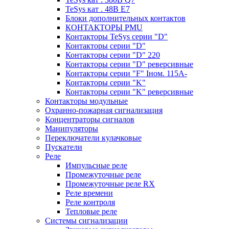
TeSys кат . 48В E7
Блоки дополнительных контактов
КОНТАКТОРЫ PMU
Контакторы TeSys серии "D"
Контакторы серии "D"
Контакторы серии "D" 220
Контакторы серии "D" реверсивные
Контакторы серии "F" Iном. 115А-
Контакторы серии "K"
Контакторы серии "K" реверсивные
Контакторы модульные
Охранно-пожарная сигнализация
Концентраторы сигналов
Манипуляторы
Переключатели кулачковые
Пускатели
Реле
Импульсные реле
Промежуточные реле
Промежуточные реле RX
Реле времени
Реле контроля
Тепловые реле
Системы сигнализации