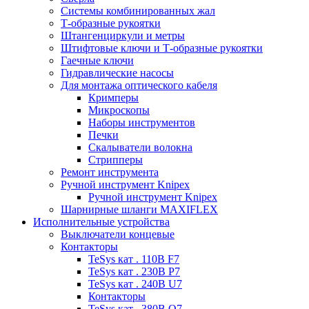
Системы комбинированных жал
Т-образные рукоятки
Штангенциркули и метры
Штифтовые ключи и Т-образные рукоятки
Гаечные ключи
Гидравлические насосы
Для монтажа оптического кабеля
Кримперы
Микроскопы
Наборы инструментов
Печки
Скалыватели волокна
Стрипперы
Ремонт инструмента
Ручной инструмент Knipex
Ручной инструмент Knipex
Шарнирные шланги MAXIFLEX
Исполнительные устройства
Выключатели концевые
Контакторы
TeSys кат . 110В F7
TeSys кат . 230В P7
TeSys кат . 240В U7
Контакторы
TeSys кат . 380В Q7