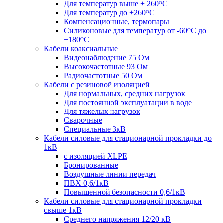
Для температур выше + 260ᴼС
Для температур до +260ᴼС
Компенсационные, термопары
Силиконовые для температур от -60ᴼC до
+180ᴼС
Кабели коаксиальные
Видеонаблюдение 75 Ом
Высокочастотные 93 Ом
Радиочастотные 50 Ом
Кабели с резиновой изоляцией
Для нормальных, средних нагрузок
Для постоянной эксплуатации в воде
Для тяжелых нагрузок
Сварочные
Специальные 3кВ
Кабели силовые для стационарной прокладки до
1кВ
c изоляцией XLPE
Бронированные
Воздушные линии передач
ПВХ 0,6/1кВ
Повышенной безопасности 0,6/1кВ
Кабели силовые для стационарной прокладки
свыше 1кВ
Среднего напряжения 12/20 кВ