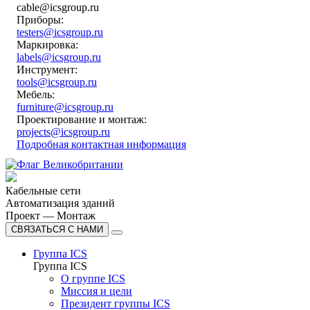
cable@icsgroup.ru
Приборы:
testers@icsgroup.ru
Маркировка:
labels@icsgroup.ru
Инструмент:
tools@icsgroup.ru
Мебель:
furniture@icsgroup.ru
Проектирование и монтаж:
projects@icsgroup.ru
Подробная контактная информация
Кабельные сети
Автоматизация зданий
Проект — Монтаж
СВЯЗАТЬСЯ С НАМИ
Группа ICS
Группа ICS
О группе ICS
Миссия и цели
Президент группы ICS