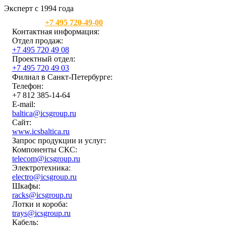
Эксперт с 1994 года
Москва:
+7 495 720-49-00
Контактная информация:
Отдел продаж:
+7 495 720 49 08
Проектный отдел:
+7 495 720 49 03
Филиал в Санкт-Петербурге:
Телефон:
+7 812 385-14-64
E-mail:
baltica@icsgroup.ru
Сайт:
www.icsbaltica.ru
Запрос продукции и услуг:
Компоненты СКС:
telecom@icsgroup.ru
Электротехника:
electro@icsgroup.ru
Шкафы:
racks@icsgroup.ru
Лотки и короба:
trays@icsgroup.ru
Кабель: