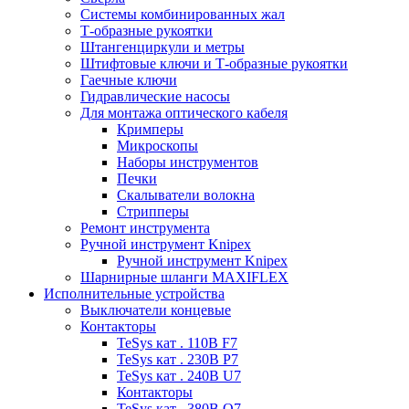
Системы комбинированных жал
Т-образные рукоятки
Штангенциркули и метры
Штифтовые ключи и Т-образные рукоятки
Гаечные ключи
Гидравлические насосы
Для монтажа оптического кабеля
Кримперы
Микроскопы
Наборы инструментов
Печки
Скалыватели волокна
Стрипперы
Ремонт инструмента
Ручной инструмент Knipex
Ручной инструмент Knipex
Шарнирные шланги MAXIFLEX
Исполнительные устройства
Выключатели концевые
Контакторы
TeSys кат . 110В F7
TeSys кат . 230В P7
TeSys кат . 240В U7
Контакторы
TeSys кат . 380В Q7