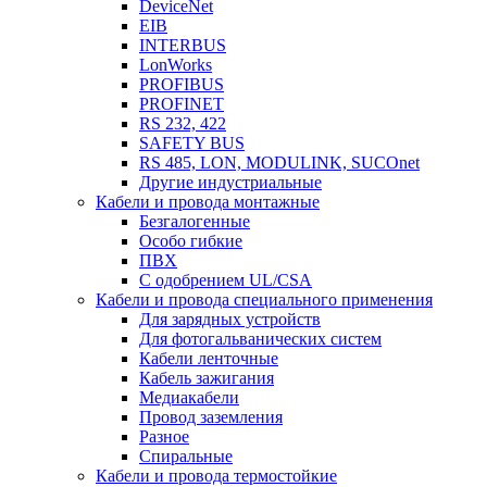
DeviceNet
EIB
INTERBUS
LonWorks
PROFIBUS
PROFINET
RS 232, 422
SAFETY BUS
RS 485, LON, MODULINK, SUCOnet
Другие индустриальные
Кабели и провода монтажные
Безгалогенные
Особо гибкие
ПВХ
С одобрением UL/CSA
Кабели и провода специального применения
Для зарядных устройств
Для фотогальванических систем
Кабели ленточные
Кабель зажигания
Медиакабели
Провод заземления
Разное
Спиральные
Кабели и провода термостойкие