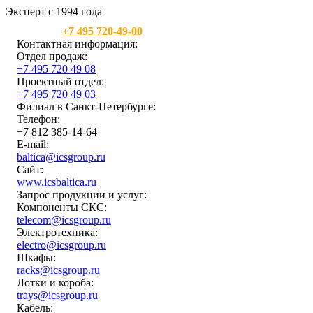
Эксперт с 1994 года
Москва:
+7 495 720-49-00
Контактная информация:
Отдел продаж:
+7 495 720 49 08
Проектный отдел:
+7 495 720 49 03
Филиал в Санкт-Петербурге:
Телефон:
+7 812 385-14-64
E-mail:
baltica@icsgroup.ru
Сайт:
www.icsbaltica.ru
Запрос продукции и услуг:
Компоненты СКС:
telecom@icsgroup.ru
Электротехника:
electro@icsgroup.ru
Шкафы:
racks@icsgroup.ru
Лотки и короба:
trays@icsgroup.ru
Кабель: