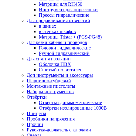
Матрицы для RH450
Инструмент для опрессовки
Прессы гидравлические
Для продавливания отверстий
в шинах
в стенках шкафов
Матрицы Tristar + (PG9-PG48)
Для резки кабеля и проводов
Головки гидравлические
Ручной гидравлический
Для снятия изоляции
Оболочка ПВХ
Сшитый полиэтилен
Доп инструменты и аксессуары
Шарнирно-губцевый
Монтажные пистолеты
Наборы инструментов
Отвёртки
Отвёртки динамометрические
Отвёртки изолированные 1000В
Пинцеты
Пробники напряжения
Прочий
Рукоятка-держатель с ключами
Сверла