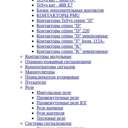
TeSys кат . 48В E7
Блоки дополнительных контактов
КОНТАКТОРЫ PMU
Контакторы TeSys серии "D"
Контакторы серии "D"
Контакторы серии "D" 220
Контакторы серии "D" реверсивные
Контакторы серии "F" Iном. 115А-
Контакторы серии "K"
Контакторы серии "K" реверсивные
Контакторы модульные
Охранно-пожарная сигнализация
Концентраторы сигналов
Манипуляторы
Переключатели кулачковые
Пускатели
Реле
Импульсные реле
Промежуточные реле
Промежуточные реле RX
Реле времени
Реле контроля
Тепловые реле
Системы сигнализации