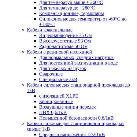
Для температур выше + 260ᴼС
Для температур до +260ᴼС
Компенсационные, термопары
Силиконовые для температур от -60ᴼC до
+180ᴼС
Кабели коаксиальные
Видеонаблюдение 75 Ом
Высокочастотные 93 Ом
Радиочастотные 50 Ом
Кабели с резиновой изоляцией
Для нормальных, средних нагрузок
Для постоянной эксплуатации в воде
Для тяжелых нагрузок
Сварочные
Специальные 3кВ
Кабели силовые для стационарной прокладки до
1кВ
c изоляцией XLPE
Бронированные
Воздушные линии передач
ПВХ 0,6/1кВ
Повышенной безопасности 0,6/1кВ
Кабели силовые для стационарной прокладки
свыше 1кВ
Среднего напряжения 12/20 кВ