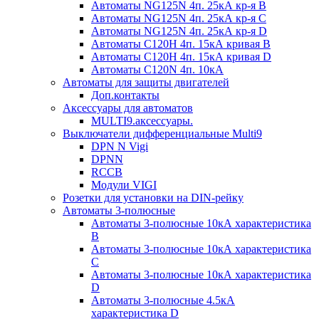
Автоматы NG125N 4п. 25кА кр-я B
Автоматы NG125N 4п. 25кА кр-я C
Автоматы NG125N 4п. 25кА кр-я D
Автоматы С120H 4п. 15кА кривая B
Автоматы С120H 4п. 15кА кривая D
Автоматы С120N 4п. 10кА
Автоматы для защиты двигателей
Доп.контакты
Аксессуары для автоматов
MULTI9.аксессуары.
Выключатели дифференциальные Multi9
DPN N Vigi
DPNN
RCCB
Модули VIGI
Розетки для установки на DIN-рейку
Автоматы 3-полюсные
Автоматы 3-полюсные 10кА характеристика
B
Автоматы 3-полюсные 10кА характеристика
C
Автоматы 3-полюсные 10кА характеристика
D
Автоматы 3-полюсные 4.5кА
характеристика D