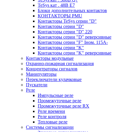
TeSys кат . 48В E7
Блоки дополнительных контактов
КОНТАКТОРЫ PMU
Контакторы TeSys серии "D"
Контакторы серии "D"
Контакторы серии "D" 220
Контакторы серии "D" реверсивные
Контакторы серии "F" Iном. 115А-
Контакторы серии "K"
Контакторы серии "K" реверсивные
Контакторы модульные
Охранно-пожарная сигнализация
Концентраторы сигналов
Манипуляторы
Переключатели кулачковые
Пускатели
Реле
Импульсные реле
Промежуточные реле
Промежуточные реле RX
Реле времени
Реле контроля
Тепловые реле
Системы сигнализации