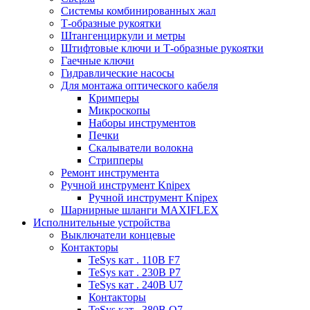
Системы комбинированных жал
Т-образные рукоятки
Штангенциркули и метры
Штифтовые ключи и Т-образные рукоятки
Гаечные ключи
Гидравлические насосы
Для монтажа оптического кабеля
Кримперы
Микроскопы
Наборы инструментов
Печки
Скалыватели волокна
Стрипперы
Ремонт инструмента
Ручной инструмент Knipex
Ручной инструмент Knipex
Шарнирные шланги MAXIFLEX
Исполнительные устройства
Выключатели концевые
Контакторы
TeSys кат . 110В F7
TeSys кат . 230В P7
TeSys кат . 240В U7
Контакторы
TeSys кат . 380В Q7