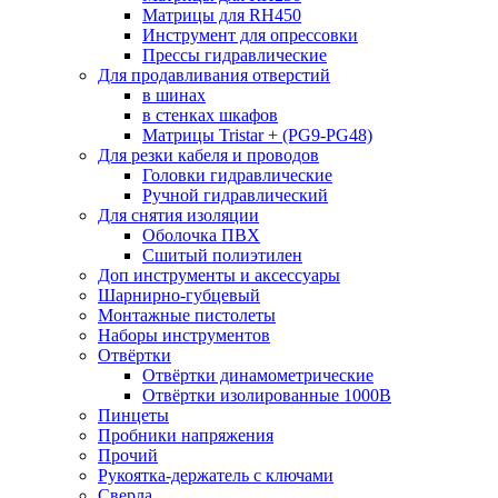
Матрицы для RH450
Инструмент для опрессовки
Прессы гидравлические
Для продавливания отверстий
в шинах
в стенках шкафов
Матрицы Tristar + (PG9-PG48)
Для резки кабеля и проводов
Головки гидравлические
Ручной гидравлический
Для снятия изоляции
Оболочка ПВХ
Сшитый полиэтилен
Доп инструменты и аксессуары
Шарнирно-губцевый
Монтажные пистолеты
Наборы инструментов
Отвёртки
Отвёртки динамометрические
Отвёртки изолированные 1000В
Пинцеты
Пробники напряжения
Прочий
Рукоятка-держатель с ключами
Сверла