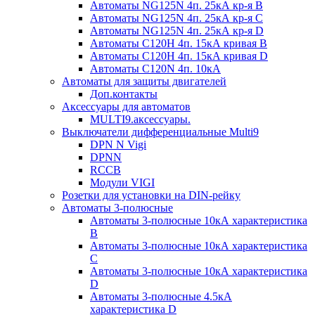
Автоматы NG125N 4п. 25кА кр-я B
Автоматы NG125N 4п. 25кА кр-я C
Автоматы NG125N 4п. 25кА кр-я D
Автоматы С120H 4п. 15кА кривая B
Автоматы С120H 4п. 15кА кривая D
Автоматы С120N 4п. 10кА
Автоматы для защиты двигателей
Доп.контакты
Аксессуары для автоматов
MULTI9.аксессуары.
Выключатели дифференциальные Multi9
DPN N Vigi
DPNN
RCCB
Модули VIGI
Розетки для установки на DIN-рейку
Автоматы 3-полюсные
Автоматы 3-полюсные 10кА характеристика
B
Автоматы 3-полюсные 10кА характеристика
C
Автоматы 3-полюсные 10кА характеристика
D
Автоматы 3-полюсные 4.5кА
характеристика D