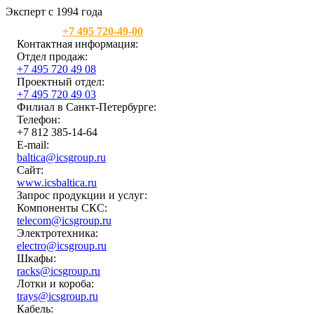
Эксперт с 1994 года
Москва:
+7 495 720-49-00
Контактная информация:
Отдел продаж:
+7 495 720 49 08
Проектный отдел:
+7 495 720 49 03
Филиал в Санкт-Петербурге:
Телефон:
+7 812 385-14-64
E-mail:
baltica@icsgroup.ru
Сайт:
www.icsbaltica.ru
Запрос продукции и услуг:
Компоненты СКС:
telecom@icsgroup.ru
Электротехника:
electro@icsgroup.ru
Шкафы:
racks@icsgroup.ru
Лотки и короба:
trays@icsgroup.ru
Кабель: