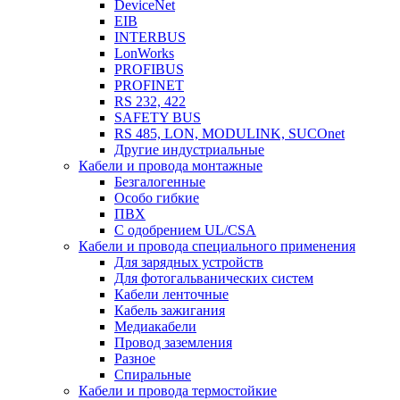
DeviceNet
EIB
INTERBUS
LonWorks
PROFIBUS
PROFINET
RS 232, 422
SAFETY BUS
RS 485, LON, MODULINK, SUCOnet
Другие индустриальные
Кабели и провода монтажные
Безгалогенные
Особо гибкие
ПВХ
С одобрением UL/CSA
Кабели и провода специального применения
Для зарядных устройств
Для фотогальванических систем
Кабели ленточные
Кабель зажигания
Медиакабели
Провод заземления
Разное
Спиральные
Кабели и провода термостойкие