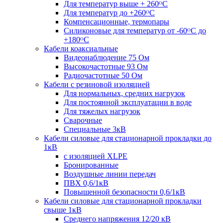
Для температур выше + 260ᴼС
Для температур до +260ᴼС
Компенсационные, термопары
Силиконовые для температур от -60ᴼC до
+180ᴼС
Кабели коаксиальные
Видеонаблюдение 75 Ом
Высокочастотные 93 Ом
Радиочастотные 50 Ом
Кабели с резиновой изоляцией
Для нормальных, средних нагрузок
Для постоянной эксплуатации в воде
Для тяжелых нагрузок
Сварочные
Специальные 3кВ
Кабели силовые для стационарной прокладки до
1кВ
c изоляцией XLPE
Бронированные
Воздушные линии передач
ПВХ 0,6/1кВ
Повышенной безопасности 0,6/1кВ
Кабели силовые для стационарной прокладки
свыше 1кВ
Среднего напряжения 12/20 кВ