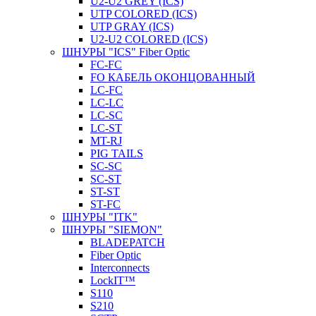
U2-U2 GREY (ICS)
UTP COLORED (ICS)
UTP GRAY (ICS)
U2-U2 COLORED (ICS)
ШНУРЫ "ICS" Fiber Optic
FC-FC
FO КАБЕЛЬ ОКОНЦОВАННЫЙ
LC-FC
LC-LC
LC-SC
LС-ST
MT-RJ
PIG TAILS
SC-SC
SC-ST
ST-ST
ST-FC
ШНУРЫ "ITK"
ШНУРЫ "SIEMON"
BLADEPATCH
Fiber Optic
Interconnects
LockIT™
S110
S210