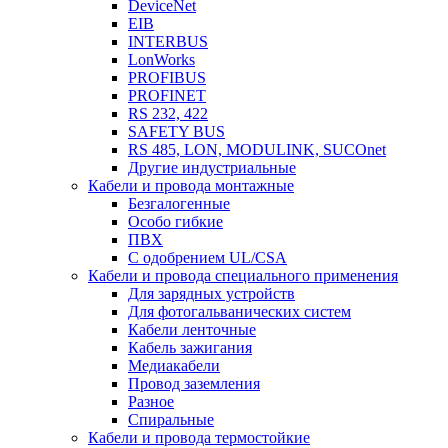
DeviceNet
EIB
INTERBUS
LonWorks
PROFIBUS
PROFINET
RS 232, 422
SAFETY BUS
RS 485, LON, MODULINK, SUCOnet
Другие индустриальные
Кабели и провода монтажные
Безгалогенные
Особо гибкие
ПВХ
С одобрением UL/CSA
Кабели и провода специального применения
Для зарядных устройств
Для фотогальванических систем
Кабели ленточные
Кабель зажигания
Медиакабели
Провод заземления
Разное
Спиральные
Кабели и провода термостойкие