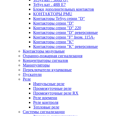
TeSys кат . 48В E7
Блоки дополнительных контактов
КОНТАКТОРЫ PMU
Контакторы TeSys серии "D"
Контакторы серии "D"
Контакторы серии "D" 220
Контакторы серии "D" реверсивные
Контакторы серии "F" Iном. 115А-
Контакторы серии "K"
Контакторы серии "K" реверсивные
Контакторы модульные
Охранно-пожарная сигнализация
Концентраторы сигналов
Манипуляторы
Переключатели кулачковые
Пускатели
Реле
Импульсные реле
Промежуточные реле
Промежуточные реле RX
Реле времени
Реле контроля
Тепловые реле
Системы сигнализации