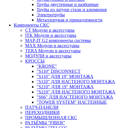
Трубы двустенные и разборные
Трубы из латуни стали и алюминия
Электротрубы
Металлорукав и принадлежности
Компоненты СКС
CT Модули и аксессуары
ITK Модули и аксессуары
MAP-IT G2 компоненты системы
MAX Модули и аксессуары
TERA Модули и аксессуары
МОДУЛИ и аксессуары
КРОССЫ
"KRONE"
"S110" DISCONNECT
"S110" ДЛЯ 19" МОНТАЖА
"S110" ДЛЯ НАСТЕНОГО МОНТАЖА
"S210" ДЛЯ 19" МОНТАЖА
"S210" ДЛЯ НАСТЕНОГО МОНТАЖА
"S66" ДЛЯ НАСТЕНОГО МОНТАЖА
"TOWER SYSTEM" НАСТЕННЫЕ
ПАТЧ-ПАНЕЛИ
ПЕРЕХОДНИКИ
ПРОМЫШЛЕННАЯ СКС
РАЗЪЁМЫ "FIBER"
РАЗЪЁМЫ "TELCO"