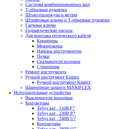
Системы комбинированных жал
Т-образные рукоятки
Штангенциркули и метры
Штифтовые ключи и Т-образные рукоятки
Гаечные ключи
Гидравлические насосы
Для монтажа оптического кабеля
Кримперы
Микроскопы
Наборы инструментов
Печки
Скалыватели волокна
Стрипперы
Ремонт инструмента
Ручной инструмент Knipex
Ручной инструмент Knipex
Шарнирные шланги MAXIFLEX
Исполнительные устройства
Выключатели концевые
Контакторы
TeSys кат . 110В F7
TeSys кат . 230В P7
TeSys кат . 240В U7
Контакторы
TeSys кат . 380В Q7