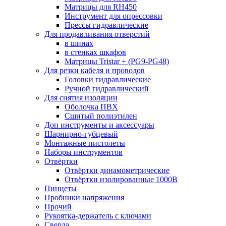
Матрицы для RH450
Инструмент для опрессовки
Прессы гидравлические
Для продавливания отверстий
в шинах
в стенках шкафов
Матрицы Tristar + (PG9-PG48)
Для резки кабеля и проводов
Головки гидравлические
Ручной гидравлический
Для снятия изоляции
Оболочка ПВХ
Сшитый полиэтилен
Доп инструменты и аксессуары
Шарнирно-губцевый
Монтажные пистолеты
Наборы инструментов
Отвёртки
Отвёртки динамометрические
Отвёртки изолированные 1000В
Пинцеты
Пробники напряжения
Прочий
Рукоятка-держатель с ключами
Сверла