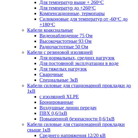
Для температур выше + 260ᴼС
Для температур до +260ᴼС
Компенсационные, термопары
Силиконовые для температур от -60ᴼC до
+180ᴼС
Кабели коаксиальные
Видеонаблюдение 75 Ом
Высокочастотные 93 Ом
Радиочастотные 50 Ом
Кабели с резиновой изоляцией
Для нормальных, средних нагрузок
Для постоянной эксплуатации в воде
Для тяжелых нагрузок
Сварочные
Специальные 3кВ
Кабели силовые для стационарной прокладки до
1кВ
c изоляцией XLPE
Бронированные
Воздушные линии передач
ПВХ 0,6/1кВ
Повышенной безопасности 0,6/1кВ
Кабели силовые для стационарной прокладки
свыше 1кВ
Среднего напряжения 12/20 кВ