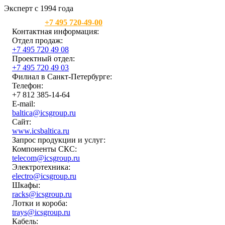
Эксперт с 1994 года
Москва:
+7 495 720-49-00
Контактная информация:
Отдел продаж:
+7 495 720 49 08
Проектный отдел:
+7 495 720 49 03
Филиал в Санкт-Петербурге:
Телефон:
+7 812 385-14-64
E-mail:
baltica@icsgroup.ru
Сайт:
www.icsbaltica.ru
Запрос продукции и услуг:
Компоненты СКС:
telecom@icsgroup.ru
Электротехника:
electro@icsgroup.ru
Шкафы:
racks@icsgroup.ru
Лотки и короба:
trays@icsgroup.ru
Кабель: