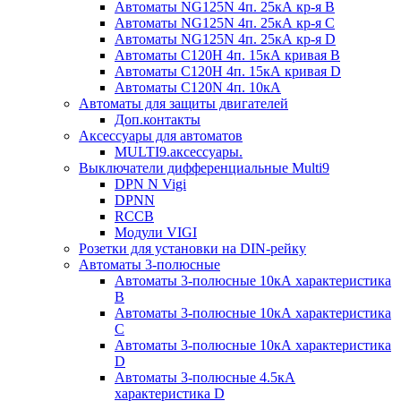
Автоматы NG125N 4п. 25кА кр-я B
Автоматы NG125N 4п. 25кА кр-я C
Автоматы NG125N 4п. 25кА кр-я D
Автоматы С120H 4п. 15кА кривая B
Автоматы С120H 4п. 15кА кривая D
Автоматы С120N 4п. 10кА
Автоматы для защиты двигателей
Доп.контакты
Аксессуары для автоматов
MULTI9.аксессуары.
Выключатели дифференциальные Multi9
DPN N Vigi
DPNN
RCCB
Модули VIGI
Розетки для установки на DIN-рейку
Автоматы 3-полюсные
Автоматы 3-полюсные 10кА характеристика
B
Автоматы 3-полюсные 10кА характеристика
C
Автоматы 3-полюсные 10кА характеристика
D
Автоматы 3-полюсные 4.5кА
характеристика D