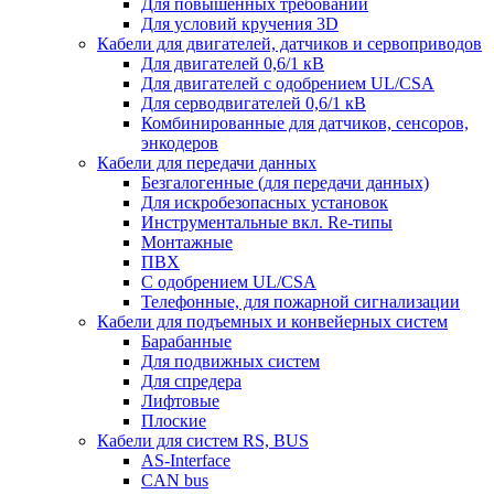
Для повышенных требований
Для условий кручения 3D
Кабели для двигателей, датчиков и сервоприводов
Для двигателей 0,6/1 кВ
Для двигателей с одобрением UL/CSA
Для серводвигателей 0,6/1 кВ
Комбинированные для датчиков, cенсоров,
энкодеров
Кабели для передачи данных
Безгалогенные (для передачи данных)
Для искробезопасных установок
Инструментальные вкл. Re-типы
Монтажные
ПВХ
С одобрением UL/CSA
Телефонные, для пожарной сигнализации
Кабели для подъемных и конвейерных систем
Барабанные
Для подвижных систем
Для спредера
Лифтовые
Плоские
Кабели для систем RS, BUS
AS-Interface
CAN bus