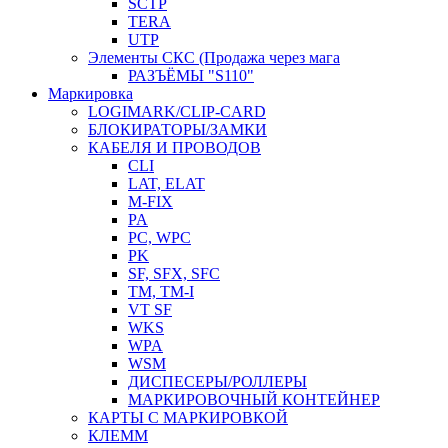
SCTP
TERA
UTP
Элементы СКС (Продажа через мага
РАЗЪЁМЫ "S110"
Маркировка
LOGIMARK/CLIP-CARD
БЛОКИРАТОРЫ/ЗАМКИ
КАБЕЛЯ И ПРОВОДОВ
CLI
LAT, ELAT
M-FIX
PA
PC, WРС
PK
SF, SFX, SFC
TM, TM-I
VT SF
WKS
WPA
WSM
ДИСПЕСЕРЫ/РОЛЛЕРЫ
МАРКИРОВОЧНЫЙ КОНТЕЙНЕР
КАРТЫ С МАРКИРОВКОЙ
КЛЕММ