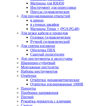
Матрицы для RH450
Инструмент для опрессовки
Прессы гидравлические
Для продавливания отверстий
в шинах
в стенках шкафов
Матрицы Tristar + (PG9-PG48)
Для резки кабеля и проводов
Головки гидравлические
Ручной гидравлический
Для снятия изоляции
Оболочка ПВХ
Сшитый полиэтилен
Доп инструменты и аксессуары
Шарнирно-губцевый
Монтажные пистолеты
Наборы инструментов
Отвёртки
Отвёртки динамометрические
Отвёртки изолированные 1000В
Пинцеты
Пробники напряжения
Прочий
Рукоятка-держатель с ключами
Сверла