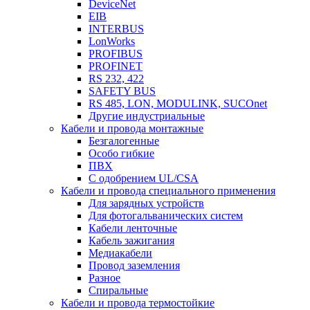
DeviceNet
EIB
INTERBUS
LonWorks
PROFIBUS
PROFINET
RS 232, 422
SAFETY BUS
RS 485, LON, MODULINK, SUCOnet
Другие индустриальные
Кабели и провода монтажные
Безгалогенные
Особо гибкие
ПВХ
С одобрением UL/CSA
Кабели и провода специального применения
Для зарядных устройств
Для фотогальванических систем
Кабели ленточные
Кабель зажигания
Медиакабели
Провод заземления
Разное
Спиральные
Кабели и провода термостойкие