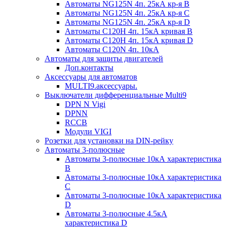
Автоматы NG125N 4п. 25кА кр-я B
Автоматы NG125N 4п. 25кА кр-я C
Автоматы NG125N 4п. 25кА кр-я D
Автоматы С120H 4п. 15кА кривая B
Автоматы С120H 4п. 15кА кривая D
Автоматы С120N 4п. 10кА
Автоматы для защиты двигателей
Доп.контакты
Аксессуары для автоматов
MULTI9.аксессуары.
Выключатели дифференциальные Multi9
DPN N Vigi
DPNN
RCCB
Модули VIGI
Розетки для установки на DIN-рейку
Автоматы 3-полюсные
Автоматы 3-полюсные 10кА характеристика
B
Автоматы 3-полюсные 10кА характеристика
C
Автоматы 3-полюсные 10кА характеристика
D
Автоматы 3-полюсные 4.5кА
характеристика D