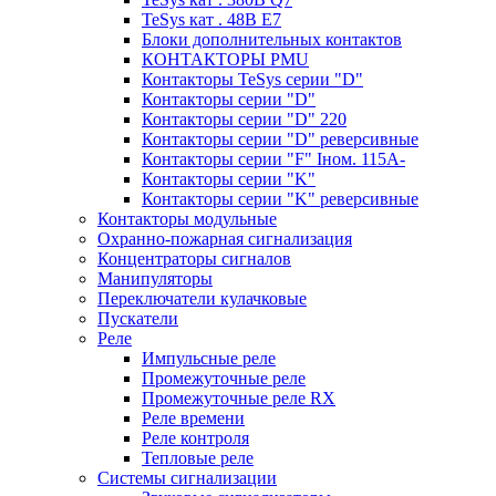
TeSys кат . 48В E7
Блоки дополнительных контактов
КОНТАКТОРЫ PMU
Контакторы TeSys серии "D"
Контакторы серии "D"
Контакторы серии "D" 220
Контакторы серии "D" реверсивные
Контакторы серии "F" Iном. 115А-
Контакторы серии "K"
Контакторы серии "K" реверсивные
Контакторы модульные
Охранно-пожарная сигнализация
Концентраторы сигналов
Манипуляторы
Переключатели кулачковые
Пускатели
Реле
Импульсные реле
Промежуточные реле
Промежуточные реле RX
Реле времени
Реле контроля
Тепловые реле
Системы сигнализации