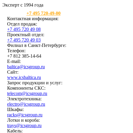
Эксперт с 1994 года
Москва:
+7 495 720-49-00
Контактная информация:
Отдел продаж:
+7 495 720 49 08
Проектный отдел:
+7 495 720 49 03
Филиал в Санкт-Петербурге:
Телефон:
+7 812 385-14-64
E-mail:
baltica@icsgroup.ru
Сайт:
www.icsbaltica.ru
Запрос продукции и услуг:
Компоненты СКС:
telecom@icsgroup.ru
Электротехника:
electro@icsgroup.ru
Шкафы:
racks@icsgroup.ru
Лотки и короба:
trays@icsgroup.ru
Кабель: