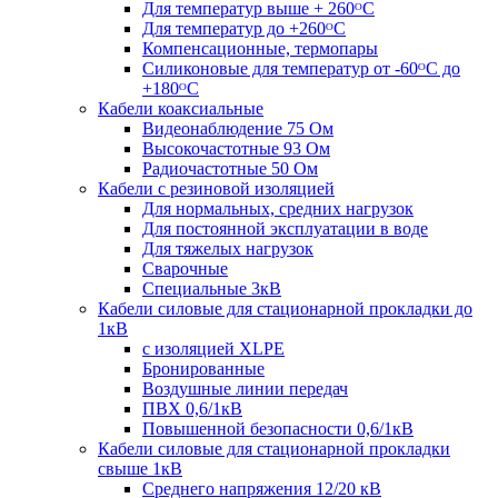
Для температур выше + 260ᴼС
Для температур до +260ᴼС
Компенсационные, термопары
Силиконовые для температур от -60ᴼC до
+180ᴼС
Кабели коаксиальные
Видеонаблюдение 75 Ом
Высокочастотные 93 Ом
Радиочастотные 50 Ом
Кабели с резиновой изоляцией
Для нормальных, средних нагрузок
Для постоянной эксплуатации в воде
Для тяжелых нагрузок
Сварочные
Специальные 3кВ
Кабели силовые для стационарной прокладки до
1кВ
c изоляцией XLPE
Бронированные
Воздушные линии передач
ПВХ 0,6/1кВ
Повышенной безопасности 0,6/1кВ
Кабели силовые для стационарной прокладки
свыше 1кВ
Среднего напряжения 12/20 кВ