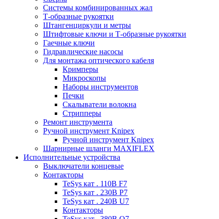
Системы комбинированных жал
Т-образные рукоятки
Штангенциркули и метры
Штифтовые ключи и Т-образные рукоятки
Гаечные ключи
Гидравлические насосы
Для монтажа оптического кабеля
Кримперы
Микроскопы
Наборы инструментов
Печки
Скалыватели волокна
Стрипперы
Ремонт инструмента
Ручной инструмент Knipex
Ручной инструмент Knipex
Шарнирные шланги MAXIFLEX
Исполнительные устройства
Выключатели концевые
Контакторы
TeSys кат . 110В F7
TeSys кат . 230В P7
TeSys кат . 240В U7
Контакторы
TeSys кат . 380В Q7