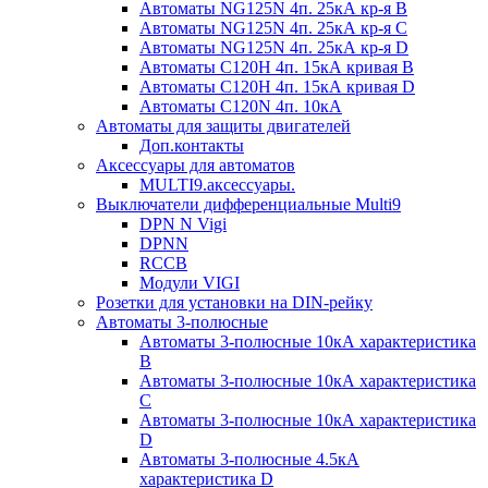
Автоматы NG125N 4п. 25кА кр-я B
Автоматы NG125N 4п. 25кА кр-я C
Автоматы NG125N 4п. 25кА кр-я D
Автоматы С120H 4п. 15кА кривая B
Автоматы С120H 4п. 15кА кривая D
Автоматы С120N 4п. 10кА
Автоматы для защиты двигателей
Доп.контакты
Аксессуары для автоматов
MULTI9.аксессуары.
Выключатели дифференциальные Multi9
DPN N Vigi
DPNN
RCCB
Модули VIGI
Розетки для установки на DIN-рейку
Автоматы 3-полюсные
Автоматы 3-полюсные 10кА характеристика
B
Автоматы 3-полюсные 10кА характеристика
C
Автоматы 3-полюсные 10кА характеристика
D
Автоматы 3-полюсные 4.5кА
характеристика D