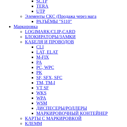
SCTP
TERA
UTP
Элементы СКС (Продажа через мага
РАЗЪЁМЫ "S110"
Маркировка
LOGIMARK/CLIP-CARD
БЛОКИРАТОРЫ/ЗАМКИ
КАБЕЛЯ И ПРОВОДОВ
CLI
LAT, ELAT
M-FIX
PA
PC, WРС
PK
SF, SFX, SFC
TM, TM-I
VT SF
WKS
WPA
WSM
ДИСПЕСЕРЫ/РОЛЛЕРЫ
МАРКИРОВОЧНЫЙ КОНТЕЙНЕР
КАРТЫ С МАРКИРОВКОЙ
КЛЕММ