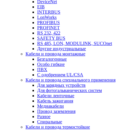
DeviceNet
EIB
INTERBUS
LonWorks
PROFIBUS
PROFINET
RS 232, 422
SAFETY BUS
RS 485, LON, MODULINK, SUCOnet
Другие индустриальные
Кабели и провода монтажные
Безгалогенные
Особо гибкие
ПВХ
С одобрением UL/CSA
Кабели и провода специального применения
Для зарядных устройств
Для фотогальванических систем
Кабели ленточные
Кабель зажигания
Медиакабели
Провод заземления
Разное
Спиральные
Кабели и провода термостойкие