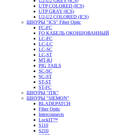
U2-U2 GREY (ICS)
UTP COLORED (ICS)
UTP GRAY (ICS)
U2-U2 COLORED (ICS)
ШНУРЫ "ICS" Fiber Optic
FC-FC
FO КАБЕЛЬ ОКОНЦОВАННЫЙ
LC-FC
LC-LC
LC-SC
LС-ST
MT-RJ
PIG TAILS
SC-SC
SC-ST
ST-ST
ST-FC
ШНУРЫ "ITK"
ШНУРЫ "SIEMON"
BLADEPATCH
Fiber Optic
Interconnects
LockIT™
S110
S210