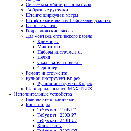
Системы комбинированных жал
Т-образные рукоятки
Штангенциркули и метры
Штифтовые ключи и Т-образные рукоятки
Гаечные ключи
Гидравлические насосы
Для монтажа оптического кабеля
Кримперы
Микроскопы
Наборы инструментов
Печки
Скалыватели волокна
Стрипперы
Ремонт инструмента
Ручной инструмент Knipex
Ручной инструмент Knipex
Шарнирные шланги MAXIFLEX
Исполнительные устройства
Выключатели концевые
Контакторы
TeSys кат . 110В F7
TeSys кат . 230В P7
TeSys кат . 240В U7
Контакторы
TeSys кат . 380В Q7