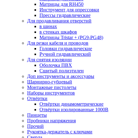
Матрицы для RH450
Инструмент для опрессовки
Прессы гидравлические
Для продавливания отверстий
в шинах
в стенках шкафов
Матрицы Tristar + (PG9-PG48)
Для резки кабеля и проводов
Головки гидравлические
Ручной гидравлический
Для снятия изоляции
Оболочка ПВХ
Сшитый полиэтилен
Доп инструменты и аксессуары
Шарнирно-губцевый
Монтажные пистолеты
Наборы инструментов
Отвёртки
Отвёртки динамометрические
Отвёртки изолированные 1000В
Пинцеты
Пробники напряжения
Прочий
Рукоятка-держатель с ключами
Сверла