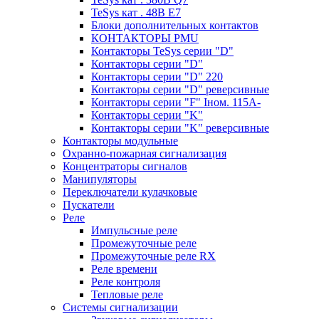
TeSys кат . 48В E7
Блоки дополнительных контактов
КОНТАКТОРЫ PMU
Контакторы TeSys серии "D"
Контакторы серии "D"
Контакторы серии "D" 220
Контакторы серии "D" реверсивные
Контакторы серии "F" Iном. 115А-
Контакторы серии "K"
Контакторы серии "K" реверсивные
Контакторы модульные
Охранно-пожарная сигнализация
Концентраторы сигналов
Манипуляторы
Переключатели кулачковые
Пускатели
Реле
Импульсные реле
Промежуточные реле
Промежуточные реле RX
Реле времени
Реле контроля
Тепловые реле
Системы сигнализации