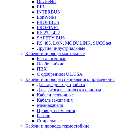
DeviceNet
EIB
INTERBUS
LonWorks
PROFIBUS
PROFINET
RS 232, 422
SAFETY BUS
RS 485, LON, MODULINK, SUCOnet
Другие индустриальные
Кабели и провода монтажные
Безгалогенные
Особо гибкие
ПВХ
С одобрением UL/CSA
Кабели и провода специального применения
Для зарядных устройств
Для фотогальванических систем
Кабели ленточные
Кабель зажигания
Медиакабели
Провод заземления
Разное
Спиральные
Кабели и провода термостойкие