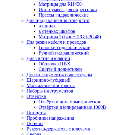
Матрицы для RH450
Инструмент для опрессовки
Прессы гидравлические
Для продавливания отверстий
в шинах
в стенках шкафов
Матрицы Tristar + (PG9-PG48)
Для резки кабеля и проводов
Головки гидравлические
Ручной гидравлический
Для снятия изоляции
Оболочка ПВХ
Сшитый полиэтилен
Доп инструменты и аксессуары
Шарнирно-губцевый
Монтажные пистолеты
Наборы инструментов
Отвёртки
Отвёртки динамометрические
Отвёртки изолированные 1000В
Пинцеты
Пробники напряжения
Прочий
Рукоятка-держатель с ключами
Сверла