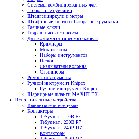
Системы комбинированных жал
Т-образные рукоятки
Штангенциркули и метры
Штифтовые ключи и Т-образные рукоятки
Гаечные ключи
Гидравлические насосы
Для монтажа оптического кабеля
Кримперы
Микроскопы
Наборы инструментов
Печки
Скалыватели волокна
Стрипперы
Ремонт инструмента
Ручной инструмент Knipex
Ручной инструмент Knipex
Шарнирные шланги MAXIFLEX
Исполнительные устройства
Выключатели концевые
Контакторы
TeSys кат . 110В F7
TeSys кат . 230В P7
TeSys кат . 240В U7
Контакторы
TeSys кат . 380В Q7