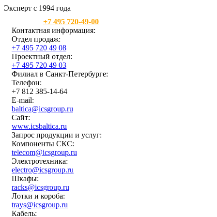
Эксперт с 1994 года
Москва:
+7 495 720-49-00
Контактная информация:
Отдел продаж:
+7 495 720 49 08
Проектный отдел:
+7 495 720 49 03
Филиал в Санкт-Петербурге:
Телефон:
+7 812 385-14-64
E-mail:
baltica@icsgroup.ru
Сайт:
www.icsbaltica.ru
Запрос продукции и услуг:
Компоненты СКС:
telecom@icsgroup.ru
Электротехника:
electro@icsgroup.ru
Шкафы:
racks@icsgroup.ru
Лотки и короба:
trays@icsgroup.ru
Кабель: