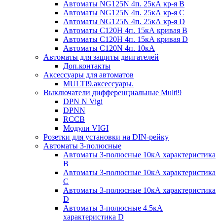
Автоматы NG125N 4п. 25кА кр-я B
Автоматы NG125N 4п. 25кА кр-я C
Автоматы NG125N 4п. 25кА кр-я D
Автоматы С120H 4п. 15кА кривая B
Автоматы С120H 4п. 15кА кривая D
Автоматы С120N 4п. 10кА
Автоматы для защиты двигателей
Доп.контакты
Аксессуары для автоматов
MULTI9.аксессуары.
Выключатели дифференциальные Multi9
DPN N Vigi
DPNN
RCCB
Модули VIGI
Розетки для установки на DIN-рейку
Автоматы 3-полюсные
Автоматы 3-полюсные 10кА характеристика
B
Автоматы 3-полюсные 10кА характеристика
C
Автоматы 3-полюсные 10кА характеристика
D
Автоматы 3-полюсные 4.5кА
характеристика D