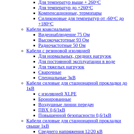
Для температур выше + 260ᴼС
Для температур до +260ᴼС
Компенсационные, термопары
Силиконовые для температур от -60ᴼC до
+180ᴼС
Кабели коаксиальные
Видеонаблюдение 75 Ом
Высокочастотные 93 Ом
Радиочастотные 50 Ом
Кабели с резиновой изоляцией
Для нормальных, средних нагрузок
Для постоянной эксплуатации в воде
Для тяжелых нагрузок
Сварочные
Специальные 3кВ
Кабели силовые для стационарной прокладки до
1кВ
c изоляцией XLPE
Бронированные
Воздушные линии передач
ПВХ 0,6/1кВ
Повышенной безопасности 0,6/1кВ
Кабели силовые для стационарной прокладки
свыше 1кВ
Среднего напряжения 12/20 кВ