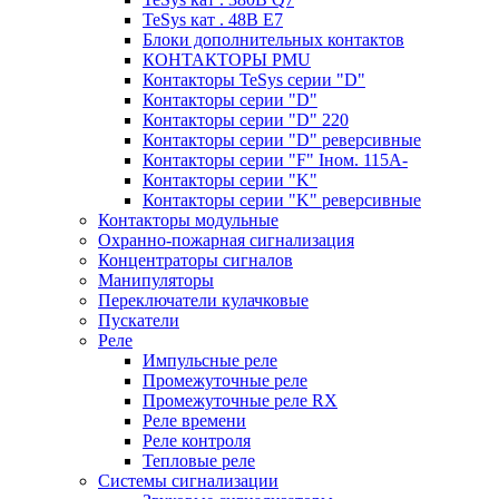
TeSys кат . 48В E7
Блоки дополнительных контактов
КОНТАКТОРЫ PMU
Контакторы TeSys серии "D"
Контакторы серии "D"
Контакторы серии "D" 220
Контакторы серии "D" реверсивные
Контакторы серии "F" Iном. 115А-
Контакторы серии "K"
Контакторы серии "K" реверсивные
Контакторы модульные
Охранно-пожарная сигнализация
Концентраторы сигналов
Манипуляторы
Переключатели кулачковые
Пускатели
Реле
Импульсные реле
Промежуточные реле
Промежуточные реле RX
Реле времени
Реле контроля
Тепловые реле
Системы сигнализации