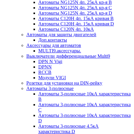
Автоматы NG125N 4п. 25кА кр-я B
Автоматы NG125N 4п. 25кА кр-я C
Автоматы NG125N 4п. 25кА кр-я D
Автоматы С120H 4п. 15кА кривая B
Автоматы С120H 4п. 15кА кривая D
Автоматы С120N 4п. 10кА
Автоматы для защиты двигателей
Доп.контакты
Аксессуары для автоматов
MULTI9.аксессуары.
Выключатели дифференциальные Multi9
DPN N Vigi
DPNN
RCCB
Модули VIGI
Розетки для установки на DIN-рейку
Автоматы 3-полюсные
Автоматы 3-полюсные 10кА характеристика
B
Автоматы 3-полюсные 10кА характеристика
C
Автоматы 3-полюсные 10кА характеристика
D
Автоматы 3-полюсные 4.5кА
характеристика D