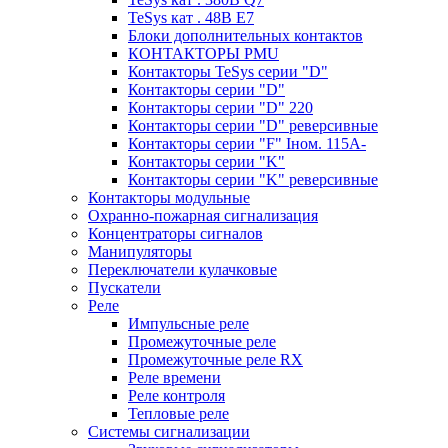
TeSys кат . 48В E7
Блоки дополнительных контактов
КОНТАКТОРЫ PMU
Контакторы TeSys серии "D"
Контакторы серии "D"
Контакторы серии "D" 220
Контакторы серии "D" реверсивные
Контакторы серии "F" Iном. 115А-
Контакторы серии "K"
Контакторы серии "K" реверсивные
Контакторы модульные
Охранно-пожарная сигнализация
Концентраторы сигналов
Манипуляторы
Переключатели кулачковые
Пускатели
Реле
Импульсные реле
Промежуточные реле
Промежуточные реле RX
Реле времени
Реле контроля
Тепловые реле
Системы сигнализации