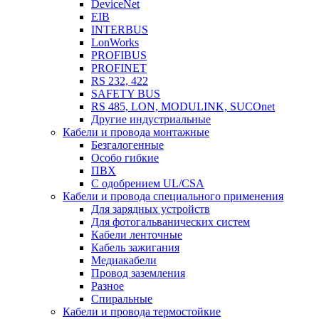
DeviceNet
EIB
INTERBUS
LonWorks
PROFIBUS
PROFINET
RS 232, 422
SAFETY BUS
RS 485, LON, MODULINK, SUCOnet
Другие индустриальные
Кабели и провода монтажные
Безгалогенные
Особо гибкие
ПВХ
С одобрением UL/CSA
Кабели и провода специального применения
Для зарядных устройств
Для фотогальванических систем
Кабели ленточные
Кабель зажигания
Медиакабели
Провод заземления
Разное
Спиральные
Кабели и провода термостойкие