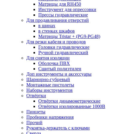
Матрицы для RH450
Инструмент для опрессовки
Прессы гидравлические
Для продавливания отверстий
в шинах
в стенках шкафов
Матрицы Tristar + (PG9-PG48)
Для резки кабеля и проводов
Головки гидравлические
Ручной гидравлический
Для снятия изоляции
Оболочка ПВХ
Сшитый полиэтилен
Доп инструменты и аксессуары
Шарнирно-губцевый
Монтажные пистолеты
Наборы инструментов
Отвёртки
Отвёртки динамометрические
Отвёртки изолированные 1000В
Пинцеты
Пробники напряжения
Прочий
Рукоятка-держатель с ключами
Сверла