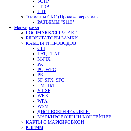
SCTP
TERA
UTP
Элементы СКС (Продажа через мага
РАЗЪЁМЫ "S110"
Маркировка
LOGIMARK/CLIP-CARD
БЛОКИРАТОРЫ/ЗАМКИ
КАБЕЛЯ И ПРОВОДОВ
CLI
LAT, ELAT
M-FIX
PA
PC, WРС
PK
SF, SFX, SFC
TM, TM-I
VT SF
WKS
WPA
WSM
ДИСПЕСЕРЫ/РОЛЛЕРЫ
МАРКИРОВОЧНЫЙ КОНТЕЙНЕР
КАРТЫ С МАРКИРОВКОЙ
КЛЕММ