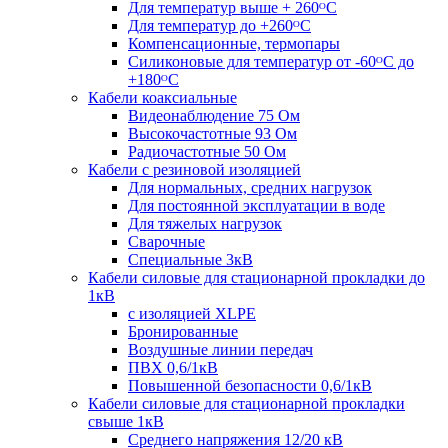
Для температур выше + 260ᴼС
Для температур до +260ᴼС
Компенсационные, термопары
Силиконовые для температур от -60ᴼC до
+180ᴼС
Кабели коаксиальные
Видеонаблюдение 75 Ом
Высокочастотные 93 Ом
Радиочастотные 50 Ом
Кабели с резиновой изоляцией
Для нормальных, средних нагрузок
Для постоянной эксплуатации в воде
Для тяжелых нагрузок
Сварочные
Специальные 3кВ
Кабели силовые для стационарной прокладки до
1кВ
c изоляцией XLPE
Бронированные
Воздушные линии передач
ПВХ 0,6/1кВ
Повышенной безопасности 0,6/1кВ
Кабели силовые для стационарной прокладки
свыше 1кВ
Среднего напряжения 12/20 кВ