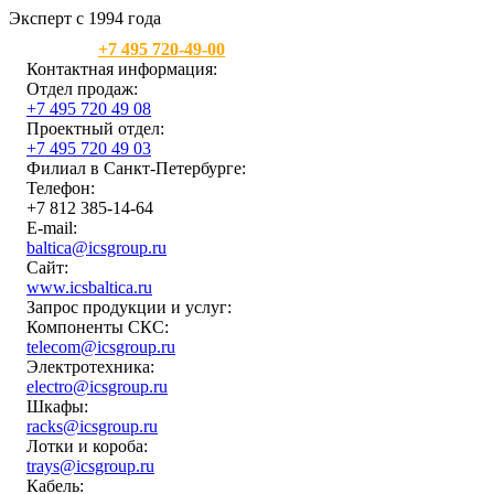
Эксперт с 1994 года
Москва:
+7 495 720-49-00
Контактная информация:
Отдел продаж:
+7 495 720 49 08
Проектный отдел:
+7 495 720 49 03
Филиал в Санкт-Петербурге:
Телефон:
+7 812 385-14-64
E-mail:
baltica@icsgroup.ru
Сайт:
www.icsbaltica.ru
Запрос продукции и услуг:
Компоненты СКС:
telecom@icsgroup.ru
Электротехника:
electro@icsgroup.ru
Шкафы:
racks@icsgroup.ru
Лотки и короба:
trays@icsgroup.ru
Кабель: