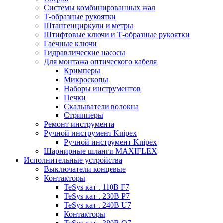
Системы комбинированных жал
Т-образные рукоятки
Штангенциркули и метры
Штифтовые ключи и Т-образные рукоятки
Гаечные ключи
Гидравлические насосы
Для монтажа оптического кабеля
Кримперы
Микроскопы
Наборы инструментов
Печки
Скалыватели волокна
Стрипперы
Ремонт инструмента
Ручной инструмент Knipex
Ручной инструмент Knipex
Шарнирные шланги MAXIFLEX
Исполнительные устройства
Выключатели концевые
Контакторы
TeSys кат . 110В F7
TeSys кат . 230В P7
TeSys кат . 240В U7
Контакторы
TeSys кат . 380В Q7