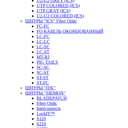
U2-U2 GREY (ICS)
UTP COLORED (ICS)
UTP GRAY (ICS)
U2-U2 COLORED (ICS)
ШНУРЫ "ICS" Fiber Optic
FC-FC
FO КАБЕЛЬ ОКОНЦОВАННЫЙ
LC-FC
LC-LC
LC-SC
LС-ST
MT-RJ
PIG TAILS
SC-SC
SC-ST
ST-ST
ST-FC
ШНУРЫ "ITK"
ШНУРЫ "SIEMON"
BLADEPATCH
Fiber Optic
Interconnects
LockIT™
S110
S210